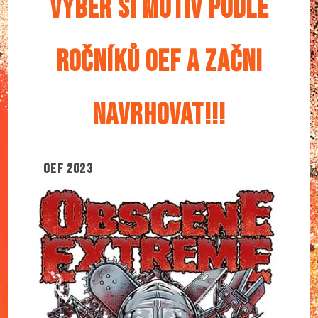
VYBER SI MOTIV PODLE
ROČNÍKŮ OEF A ZAČNI
NAVRHOVAT!!!
OEF 2023