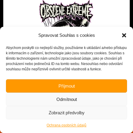
Spravovat Souhlas s cookies
Abychom poskytli co nejlepší služby, používáme k ukládání a/nebo přístupu
k informacím o zařízení, technologie jako jsou soubory cookies. Souhlas s
těmito technologiemi nám umožní zpracovávat údaje, jako je chování při
procházení nebo jedinečná ID na tomto webu. Nesouhlas nebo odvolání
souhlasu může nepříznivě ovlivnit určité vlastnosti a funkce.
Vyzvednutí na festivalu Brutal Assault 5.-8.8. 2026,
Příjmout
stánek Extreme print (u KAL stage).
Vyzvednutí na festivalu Obscene Extreme 1.-4.7. 2026,
Odmítnout
stánek Obscene Extreme merche.
Jsme na OEF!!! Veškeré objednávky zakoupené od 24. 6.
Zobrazit předvolby
začneme zpracovávat 8. 7. Děkujeme za pochopení.
Skrýt
Ochrana osobních údajů