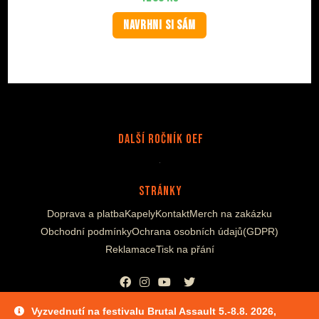
NAVRHNI SI SÁM
Další Ročník OEF
Stránky
Doprava a platba
Kapely
Kontakt
Merch na zakázku
Obchodní podmínky
Ochrana osobních údajů(GDPR)
Reklamace
Tisk na přání
Opens
Opens
Opens
Opens
Vyzvednutí na festivalu Brutal Assault 5.-8.8. 2026,
in
in
in
in