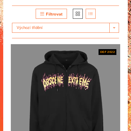
Filtrovat
Výchozí třídění
OEF 2022