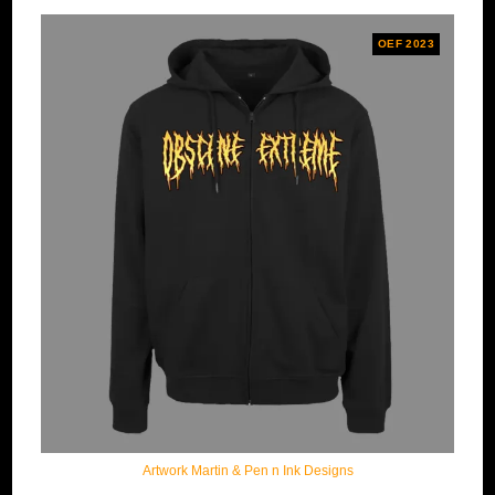
OEF 2023
Artwork Martin & Pen n Ink Designs