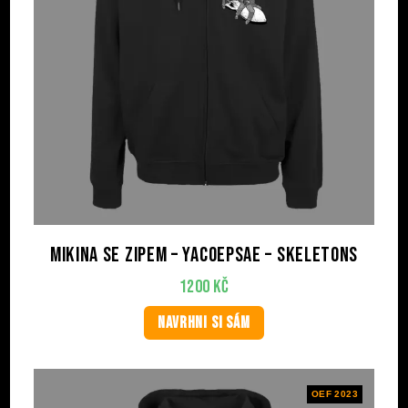
Mikina se zipem – YACOEPSAE – Skeletons
1200
Kč
NAVRHNI SI SÁM
OEF 2023