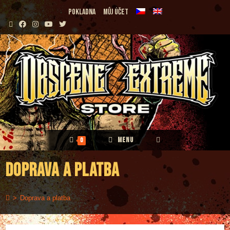
Přejít
Pokladna
Můj účet
k
obsahu
MENU
0
Doprava a platba
>
Doprava a platba