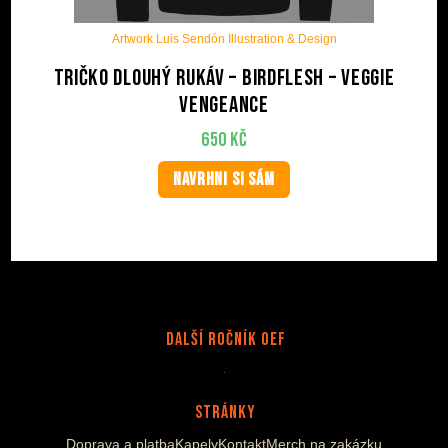
Artwork Luis Sendón Illustration & Design
Tričko dlouhý rukáv – BIRDFLESH – Veggie
Vengeance
650
Kč
NAVRHNI SI SÁM
Další Ročník OEF
Stránky
Doprava a platba
Kapely
Kontakt
Merch na zakázku