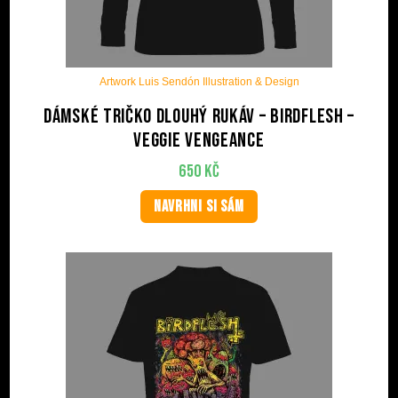
Artwork Luis Sendón Illustration & Design
Dámské tričko dlouhý rukáv – BIRDFLESH –
Veggie Vengeance
650
Kč
NAVRHNI SI SÁM