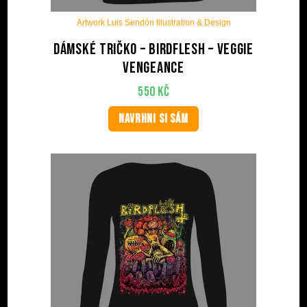
Artwork Luis Sendón Illustration & Design
Dámské tričko – BIRDFLESH – Veggie
Vengeance
550
Kč
NAVRHNI SI SÁM