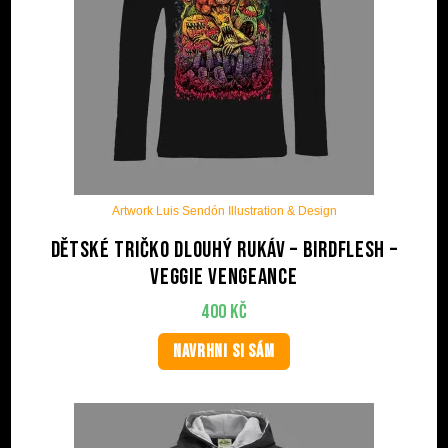
Artwork Luis Sendón Illustration & Design
Dětské tričko dlouhý rukáv – BIRDFLESH –
Veggie Vengeance
400
Kč
NAVRHNI SI SÁM