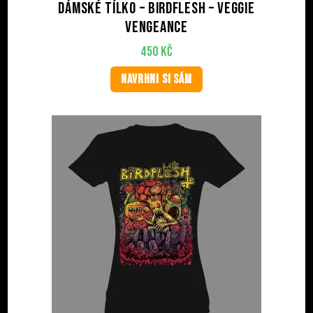
Dámské tílko – BIRDFLESH – Veggie
Vengeance
450
Kč
NAVRHNI SI SÁM