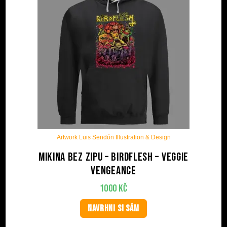
Artwork Luis Sendón Illustration & Design
Mikina bez zipu – BIRDFLESH – Veggie
Vengeance
1000
Kč
NAVRHNI SI SÁM