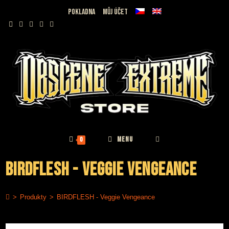
Přejít
Pokladna
Můj účet
k
obsahu
MENU
0
BIRDFLESH - Veggie Vengeance
>
Produkty
>
BIRDFLESH - Veggie Vengeance