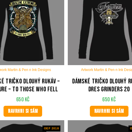
work Martin & Pen n Ink Designs
Artwork Martin & Pen n Ink Des
é tričko dlouhý rukáv –
Dámské tričko dlouhý r
ure – To Those Who Fell
Dres Grinders 20
650
Kč
650
Kč
NAVRHNI SI SÁM
NAVRHNI SI SÁM
OEF 2018
O