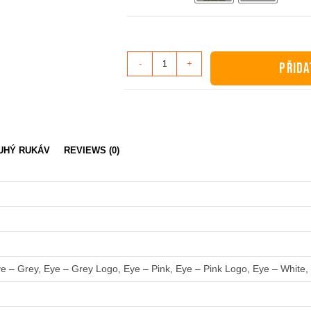
Dámské
-
+
PŘIDA
tričko
dlouhý
rukáv
-
Eye
OUHÝ RUKÁV
REVIEWS (0)
množství
e – Grey, Eye – Grey Logo, Eye – Pink, Eye – Pink Logo, Eye – White,