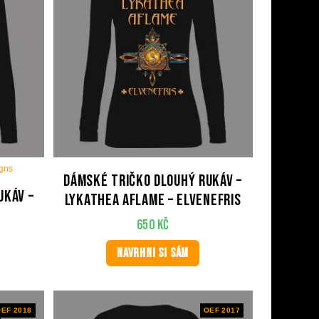
igns
Dámské tričko dlouhý rukáv –
ukáv –
LYKATHEA AFLAME – Elvenefris
650
Kč
NAVRHNI SI SÁM
EF 2018
OEF 2017