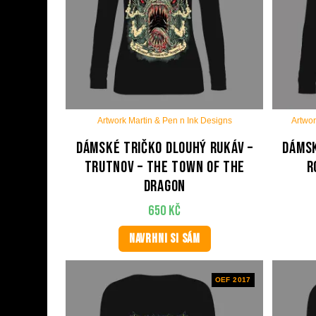
Artwork Martin & Pen n Ink Designs
Artwor
Dámské tričko dlouhý rukáv –
Dámsk
Trutnov – The Town Of The
R
Dragon
650
Kč
NAVRHNI SI SÁM
OEF 2017