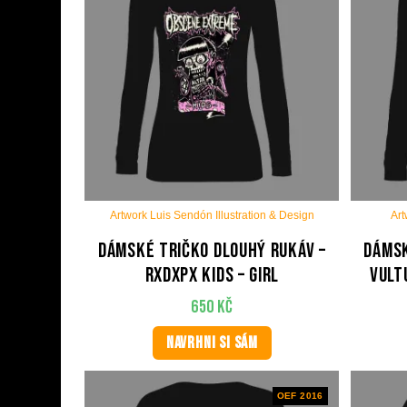
Artwork Luis Sendón Illustration & Design
Art
Dámské tričko dlouhý rukáv –
Dámsk
RxDxPx Kids – Girl
Vult
650
Kč
NAVRHNI SI SÁM
OEF 2016