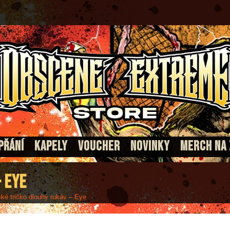
PŘÁNÍ
KAPELY
VOUCHER
NOVINKY
MERCH NA
 Eye
é tričko dlouhý rukáv – Eye