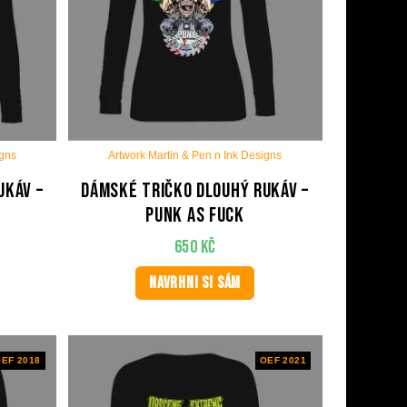
igns
Artwork Martin & Pen n Ink Designs
ukáv –
Dámské tričko dlouhý rukáv –
Punk As Fuck
650
Kč
NAVRHNI SI SÁM
EF 2018
OEF 2021