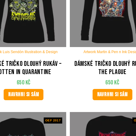
k Luis Sendón Illustration & Design
Artwork Martin & Pen n Ink Des
é tričko dlouhý rukáv –
Dámské tričko dlouhý r
otten in quarantine
The plague
650
Kč
650
Kč
NAVRHNI SI SÁM
NAVRHNI SI SÁM
OEF 2017
O