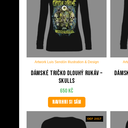
Artwork Luis Sendón Illustration & Design
Art
Dámské tričko dlouhý rukáv –
Dámsk
Skulls
650
Kč
NAVRHNI SI SÁM
OEF 2017