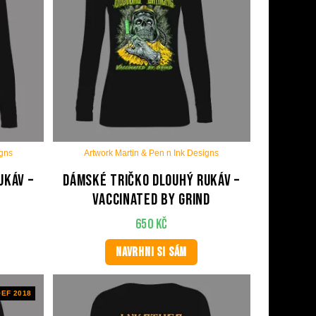
igns
Artwork Martin & Pen n Ink Designs
ukáv –
Dámské tričko dlouhý rukáv –
Vaccinated by Grind
650
Kč
NAVRHNI SI SÁM
EF 2018