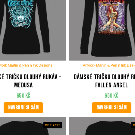
work Martin & Pen n Ink Designs
Artwork Martin & Pen n Ink Des
é tričko dlouhý rukáv –
Dámské tričko dlouhý r
Medusa
Fallen Angel
650
Kč
650
Kč
NAVRHNI SI SÁM
NAVRHNI SI SÁM
OEF 2015
O