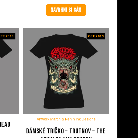
NAVRHNI SI SÁM
EF 2016
OEF 2019
Artwork Martin & Pen n Ink Designs
Head
Dámské tričko – Trutnov – The