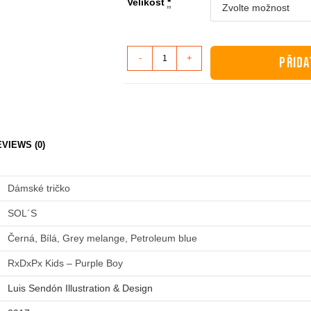
Velikost
*
Dámské
-
+
PŘIDA
tričko
-
RxDxPx
Kids
-
VIEWS (0)
Purple
Boy
Dámské tričko
množství
SOL´S
Černá, Bílá, Grey melange, Petroleum blue
RxDxPx Kids – Purple Boy
Luis Sendón Illustration & Design