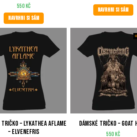
550
Kč
NAVRHNI SI SÁM
NAVRHNI SI SÁM
O
 tričko – LYKATHEA AFLAME
Dámské tričko – Goat 
– Elvenefris
550
Kč