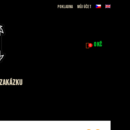
Pokladna
Můj účet
0
Kč
0
 ZAKÁZKU