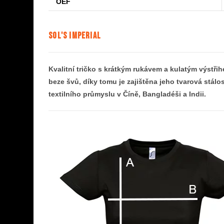
OEF
SOL'S IMPERIAL
Kvalitní tričko s krátkým rukávem a kulatým výstřih
beze švů, díky tomu je zajištěna jeho tvarová stálo
textilního průmyslu v Číně, Bangladéši a Indii.