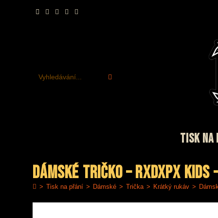
Přejít
k
obsahu
Vyhledávání...
TISK NA 
Dámské tričko – RxDxPx Kids 
>
Tisk na přání
>
Dámské
>
Trička
>
Krátký rukáv
>
Dámské