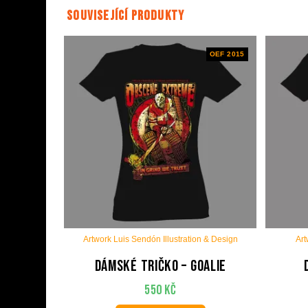
Související produkty
OEF 2015
Artwork Luis Sendón Illustration & Design
Art
Dámské tričko – Goalie
550
Kč