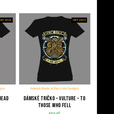
EF 2018
OEF 2015
igns
Artwork Martin & Pen n Ink Designs
Head
Dámské tričko – Vulture – To
Those Who Fell