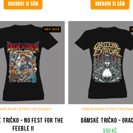
NAVRHNI SI SÁM
NAVRHNI SI SÁM
OEF 2018
O
work Martin & Pen n Ink Designs
Artwork Martin & Pen n Ink Des
 tričko – No Fest For The
Dámské tričko – Ora
Feeble II
550
Kč