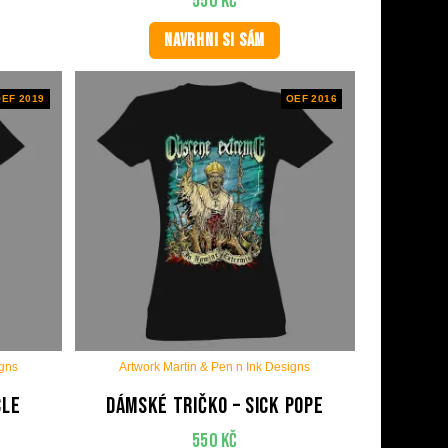
550
Kč
NAVRHNI SI SÁM
EF 2019
OEF 2016
igns
Artwork Martin & Pen n Ink Designs
cle
Dámské tričko – Sick Pope
550
Kč