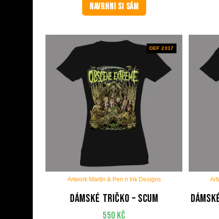
NAVRHNI SI SÁM
OEF 2017
Artwork Martin & Pen n Ink Designs
Art
Dámské tričko – Scum
Dámské
550
Kč