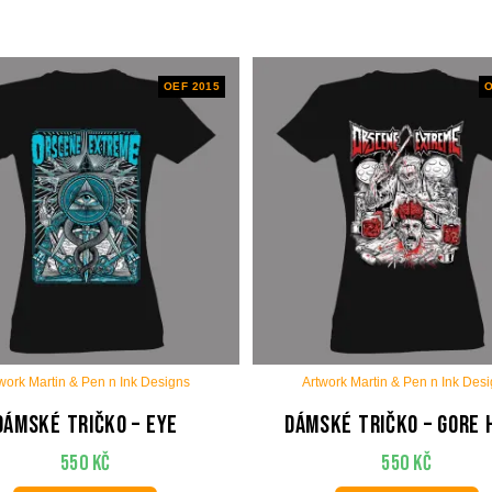
OEF 2015
O
work Martin & Pen n Ink Designs
Artwork Martin & Pen n Ink Des
Dámské tričko – Eye
Dámské tričko – Gore 
550
Kč
550
Kč