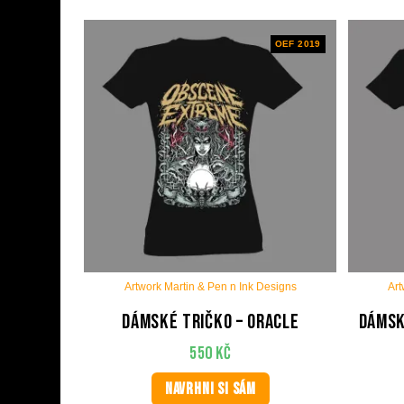
OEF 2019
Artwork Martin & Pen n Ink Designs
Art
Dámské tričko – Oracle
Dámsk
550
Kč
NAVRHNI SI SÁM