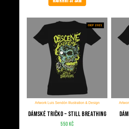
NAVRHNI SI SÁM
OEF 2021
Artwork Luis Sendón Illustration & Design
Artwor
Dámské tričko – Still Breathing
Dám
550
Kč