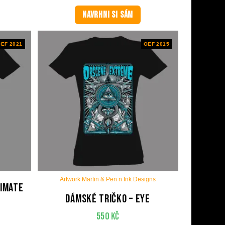
NAVRHNI SI SÁM
EF 2021
OEF 2015
Artwork Martin & Pen n Ink Designs
timate
Dámské tričko – Eye
550
Kč