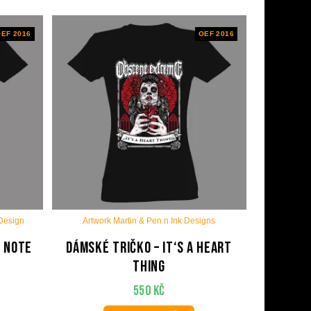
EF 2016
OEF 2016
 Design
Artwork Martin & Pen n Ink Designs
& Note
Dámské tričko – It‘s A Heart
Thing
550
Kč