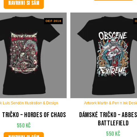
NAVRHNI SI SÁM
OEF 2018
O
k Luis Sendón Illustration & Design
Artwork Martin & Pen n Ink Des
 tričko – Hordes Of Chaos
Dámské tričko – Abbes
Battlefield
550
Kč
550
Kč