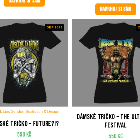
NAVRHNI SI SÁM
NAVRHNI SI SÁM
OEF 2019
O
k Luis Sendón Illustration & Design
Dámské tričko – The Ul
ské tričko – Future?!?
Festival
550
Kč
550
Kč