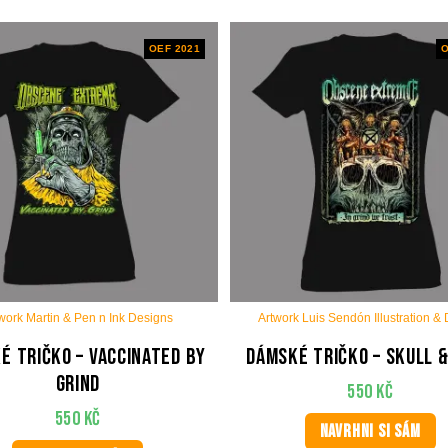
OEF 2021
O
work Martin & Pen n Ink Designs
Artwork Luis Sendón Illustration &
é tričko – Vaccinated by
Dámské tričko – Skull 
Grind
550
Kč
550
Kč
NAVRHNI SI SÁM