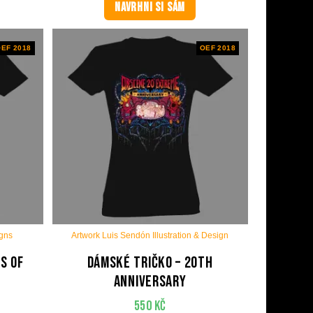
NAVRHNI SI SÁM
EF 2018
OEF 2018
igns
Artwork Luis Sendón Illustration & Design
s Of
Dámské tričko – 20th
anniversary
550
Kč