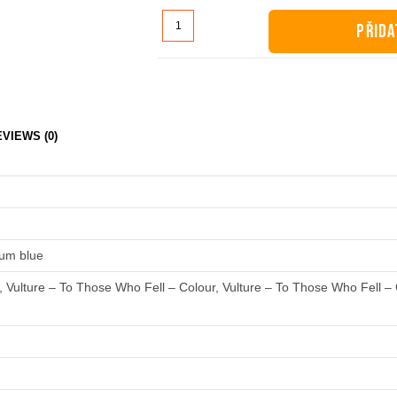
Dámské
PŘIDA
tričko
-
Vulture
-
To
VIEWS (0)
Those
Who
Fell
množství
eum blue
, Vulture – To Those Who Fell – Colour, Vulture – To Those Who Fell – 