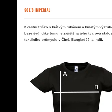
SOL'S IMPERIAL
Kvalitní tričko s krátkým rukávem a kulatým výstřih
beze švů, díky tomu je zajištěna jeho tvarová stálo
textilního průmyslu v Číně, Bangladéši a Indii.