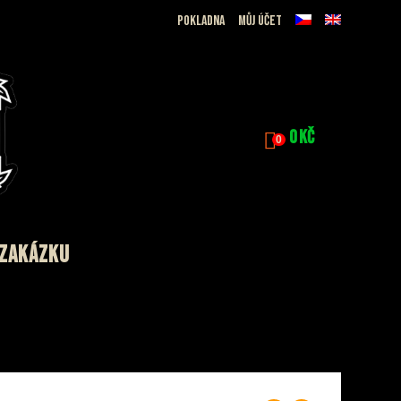
Pokladna
Můj účet
0
Kč
0
 ZAKÁZKU