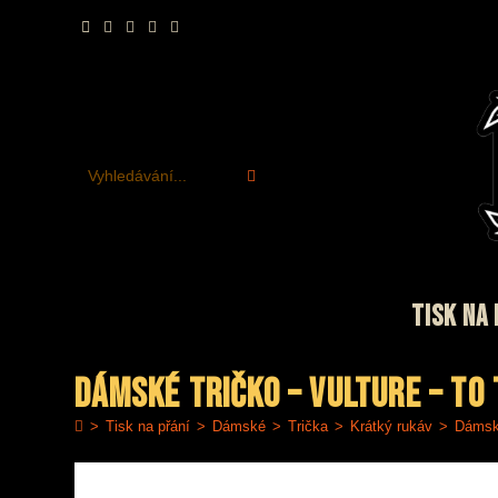
Přejít
k
obsahu
Vyhledávání...
TISK NA 
Dámské tričko – Vulture – To
>
Tisk na přání
>
Dámské
>
Trička
>
Krátký rukáv
>
Dámské