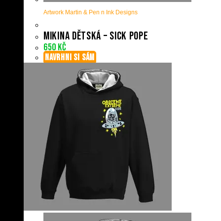
Artwork Martin & Pen n Ink Designs
Mikina dětská – Sick Pope
650
Kč
NAVRHNI SI SÁM