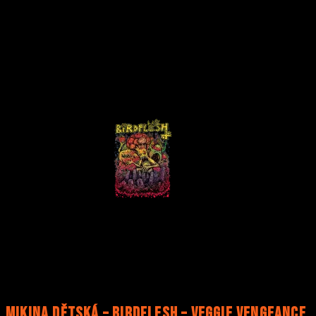
Mikina dětská – BIRDFLESH – Veggie Vengeance