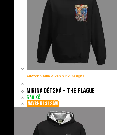
Artwork Martin & Pen n Ink Designs
Mikina dětská – The plague
650
Kč
NAVRHNI SI SÁM