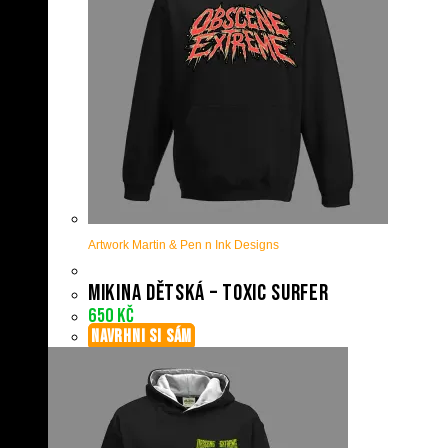
Artwork Martin & Pen n Ink Designs
Mikina dětská – Toxic Surfer
650
Kč
NAVRHNI SI SÁM