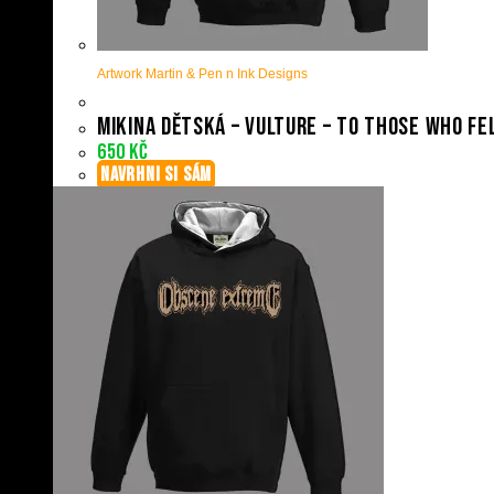
Artwork Martin & Pen n Ink Designs
Mikina dětská – Vulture – To Those Who Fe
650
Kč
NAVRHNI SI SÁM