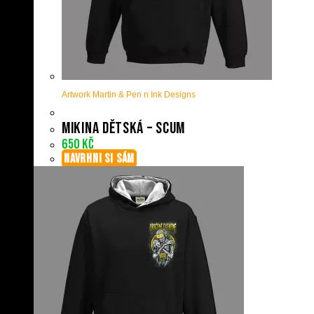
Artwork Martin & Pen n Ink Designs
Mikina dětská – Scum
650
Kč
NAVRHNI SI SÁM