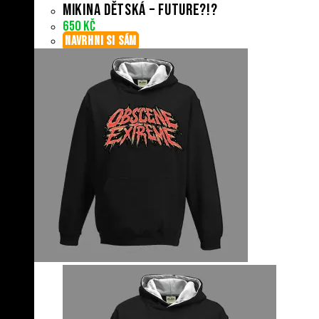
Mikina dětská – Future?!?
650
Kč
NAVRHNI SI SÁM