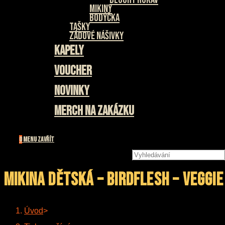
Mikiny
Bodýčka
Tašky
Zádové nášivky
Kapely
Voucher
Novinky
Merch na zakázku
0
Menu
Zavřít
Hledat
na
stránce
Mikina dětská – BIRDFLESH – Veggi
Úvod
>