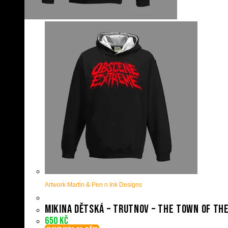
Artwork Martin & Pen n Ink Designs
Mikina dětská – Trutnov – The Town Of Th
650
Kč