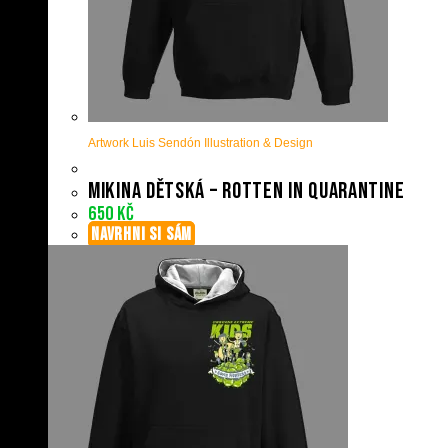
Artwork Luis Sendón Illustration & Design
Mikina dětská – Rotten in quarantine
650
Kč
NAVRHNI SI SÁM