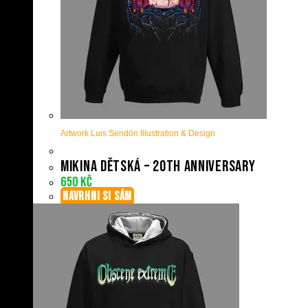
Artwork Luis Sendón Illustration & Design
Mikina dětská – 20th anniversary
650
Kč
NAVRHNI SI SÁM