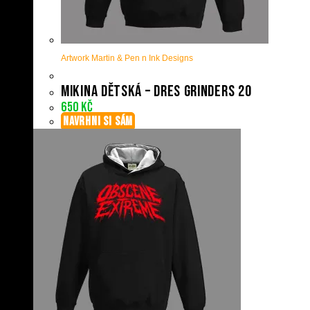
Artwork Martin & Pen n Ink Designs
Mikina dětská – Dres Grinders 20
650
Kč
NAVRHNI SI SÁM