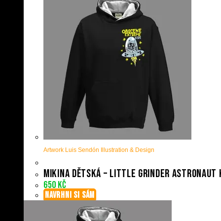
Artwork Luis Sendón Illustration & Design
Mikina dětská – Little grinder astronaut 
650
Kč
NAVRHNI SI SÁM