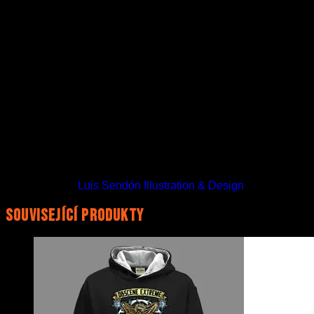
Značka
Just Hoods
Barva
Jet black/heather grey, Jet black/hot pink
Přední motiv
BIRDFLESH – Veggie Vengeance, BIRDFLESH
Zadní motiv
Bez potisku, BIRDFLESH – Veggie Vengeance
Artwork
Luis Sendón Illustration & Design
Související produkty