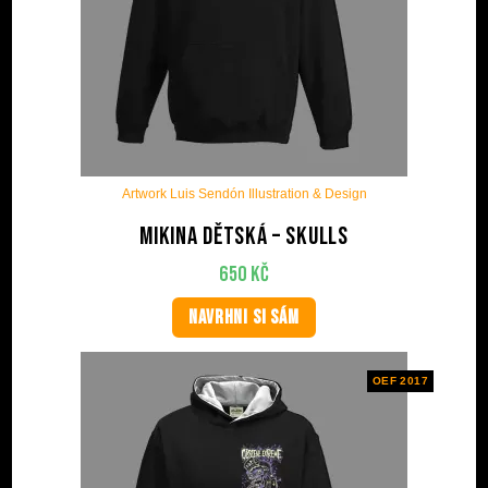
Artwork Luis Sendón Illustration & Design
Mikina dětská – Skulls
650
Kč
NAVRHNI SI SÁM
OEF 2017