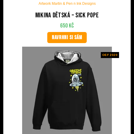
Artwork Martin & Pen n Ink Designs
Mikina dětská – Sick Pope
650
Kč
NAVRHNI SI SÁM
OEF 2020