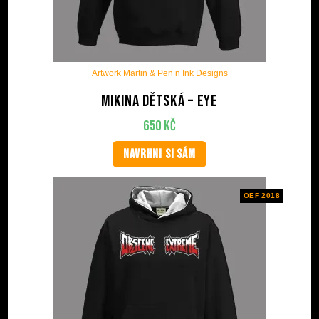
Artwork Martin & Pen n Ink Designs
Mikina dětská – Eye
650
Kč
NAVRHNI SI SÁM
OEF 2018