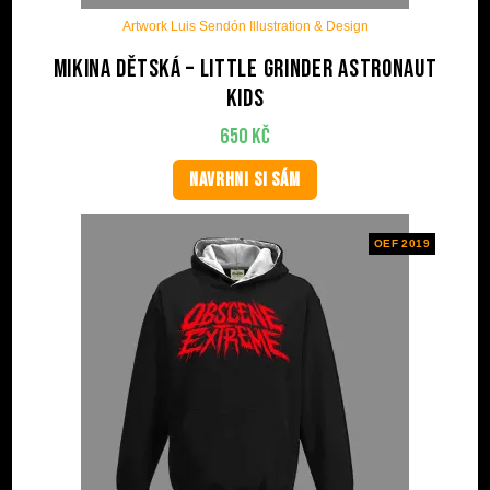
Artwork Luis Sendón Illustration & Design
Mikina dětská – Little grinder astronaut
kids
650
Kč
NAVRHNI SI SÁM
OEF 2019