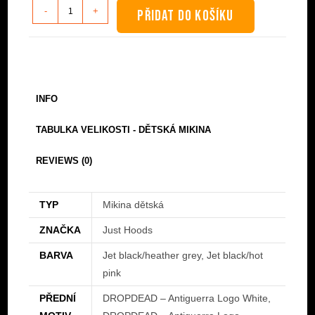
Mikina
-
+
PŘIDAT DO KOŠÍKU
dětská
-
DROPDEAD
-
Anti-
INFO
guerra
množství
TABULKA VELIKOSTI - DĚTSKÁ MIKINA
REVIEWS (0)
TYP
Mikina dětská
ZNAČKA
Just Hoods
BARVA
Jet black/heather grey, Jet black/hot
pink
PŘEDNÍ
DROPDEAD – Antiguerra Logo White,