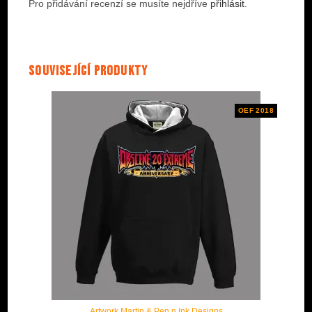
Pro přidávání recenzí se musíte nejdříve
přihlásit
.
Související produkty
OEF 2018
Artwork Martin & Pen n Ink Designs