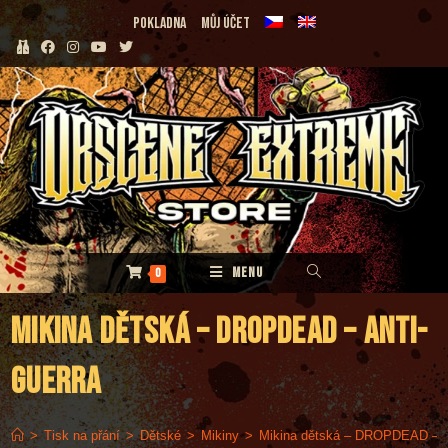
Přejít
Pokladna
Můj účet
k
obsahu
MENU
0
Mikina dětská – DROPDEAD – Anti-
guerra
>
Tisk na přání
>
Dětské
>
Mikiny
>
Mikina dětská – DROPDEAD – An