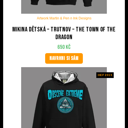
Artwork Martin & Pen n Ink Designs
Mikina dětská – Trutnov – The Town Of The
Dragon
650
Kč
NAVRHNI SI SÁM
OEF 2015