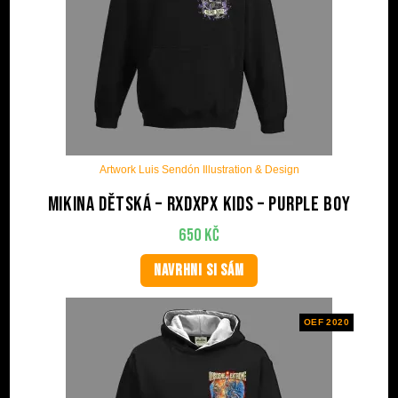
Artwork Luis Sendón Illustration & Design
Mikina dětská – RxDxPx Kids – Purple Boy
650
Kč
NAVRHNI SI SÁM
OEF 2020