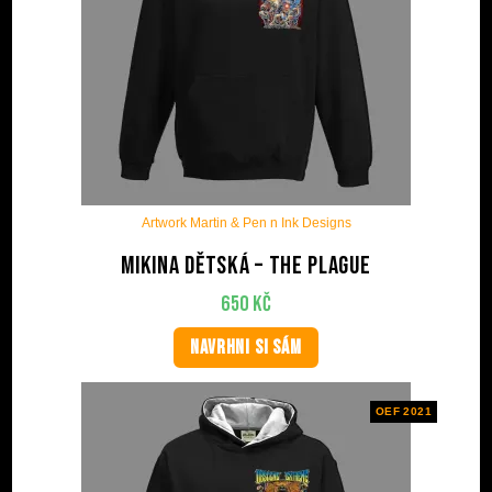
Artwork Martin & Pen n Ink Designs
Mikina dětská – The plague
650
Kč
NAVRHNI SI SÁM
OEF 2021