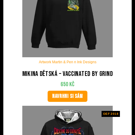
Artwork Martin & Pen n Ink Designs
Mikina dětská – Vaccinated by Grind
650
Kč
NAVRHNI SI SÁM
OEF 2018