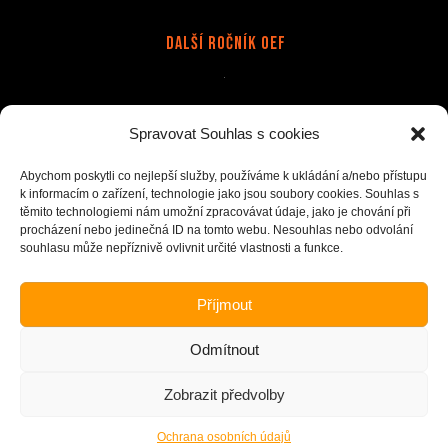
Další Ročník OEF
Stránky
Spravovat Souhlas s cookies
Doprava a platba
Kapely
Kontakt
Merch na zakázku
Obchodní podmínky
Ochrana osobních údajů(GDPR)
Abychom poskytli co nejlepší služby, používáme k ukládání a/nebo přístupu
k informacím o zařízení, technologie jako jsou soubory cookies. Souhlas s
Reklamace
Tisk na přání
těmito technologiemi nám umožní zpracovávat údaje, jako je chování při
procházení nebo jedinečná ID na tomto webu. Nesouhlas nebo odvolání
souhlasu může nepříznivě ovlivnit určité vlastnosti a funkce.
Opens
Opens
Opens
Opens
Vyzvednutí na festivalu Brutal Assault 5.-8.8. 2026,
in
in
in
in
Příjmout
stánek Extreme print (u KAL stage).
a
a
a
a
Vyzvednutí na festivalu Obscene Extreme 1.-4.7. 2026,
new
new
new
new
Odmítnout
stánek Obscene Extreme merche.
tab
tab
tab
tab
Jsme na OEF!!! Veškeré objednávky zakoupené od 24. 6.
Zobrazit předvolby
začneme zpracovávat 8. 7. Děkujeme za pochopení.
Copyright 2026
OBSCENE EXTREME
- Design and Powered
Dušan
Skrýt
Ochrana osobních údajů
Scheinherr