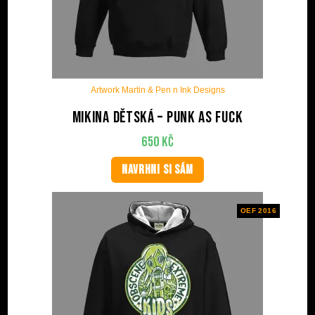
Artwork Martin & Pen n Ink Designs
Mikina dětská – Punk As Fuck
650
Kč
NAVRHNI SI SÁM
OEF 2016