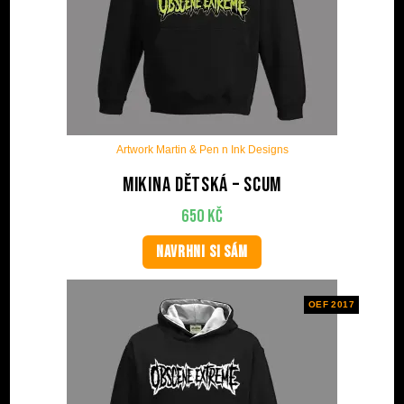
Artwork Martin & Pen n Ink Designs
Mikina dětská – Scum
650
Kč
NAVRHNI SI SÁM
OEF 2017