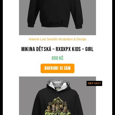
Artwork Luis Sendón Illustration & Design
Mikina dětská – RxDxPx Kids – Girl
650
Kč
NAVRHNI SI SÁM
OEF 2017