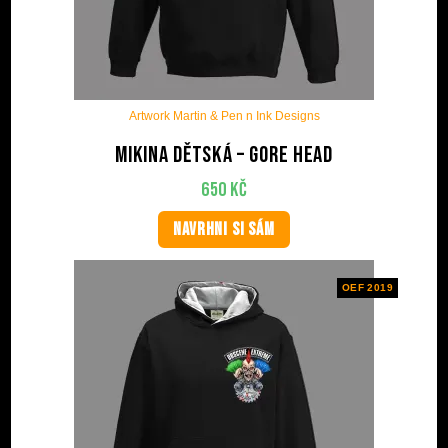
Artwork Martin & Pen n Ink Designs
Mikina dětská – Gore Head
650
Kč
NAVRHNI SI SÁM
OEF 2019