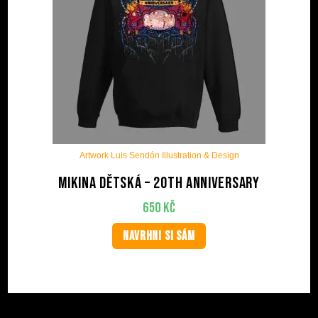
Artwork Luis Sendón Illustration & Design
Mikina dětská – 20th anniversary
650
Kč
NAVRHNI SI SÁM