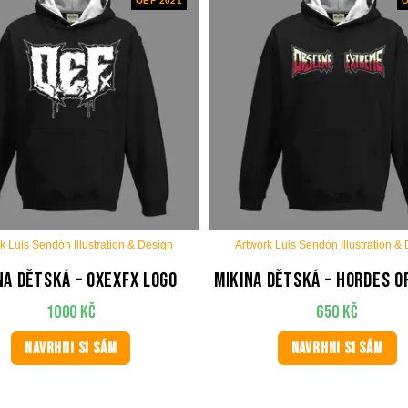
OEF 2021
O
k Luis Sendón Illustration & Design
Artwork Luis Sendón Illustration &
na dětská – OxExFx Logo
Mikina dětská – Hordes O
1000
Kč
650
Kč
NAVRHNI SI SÁM
NAVRHNI SI SÁM