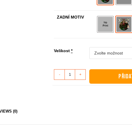
ZADNÍ MOTIV
Velikost
*
Mikina
-
+
PŘIDA
dětská
-
Mex
Soldier
množství
VIEWS (0)