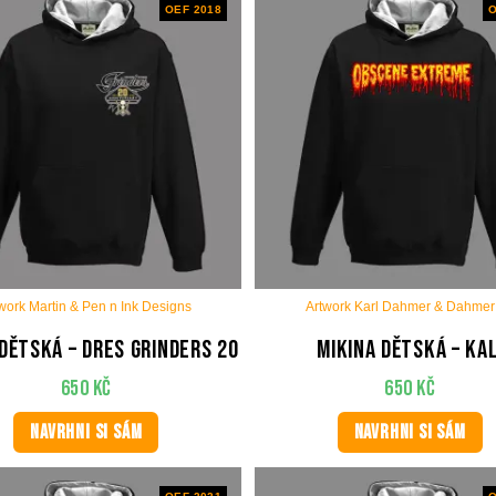
OEF 2018
O
work Martin & Pen n Ink Designs
Artwork Karl Dahmer & Dahmer 
 dětská – Dres Grinders 20
Mikina dětská – Kal
650
Kč
650
Kč
NAVRHNI SI SÁM
NAVRHNI SI SÁM