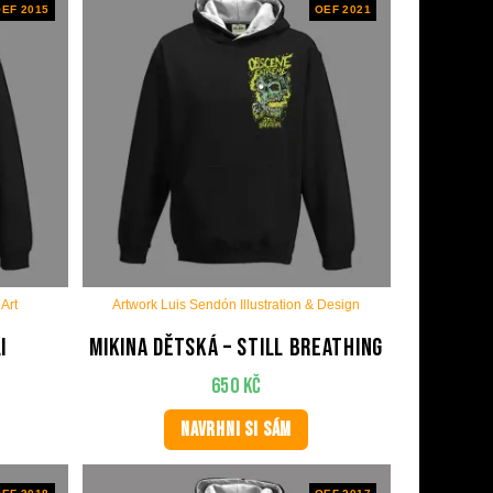
EF 2015
OEF 2021
Art
Artwork Luis Sendón Illustration & Design
i
Mikina dětská – Still Breathing
650
Kč
NAVRHNI SI SÁM