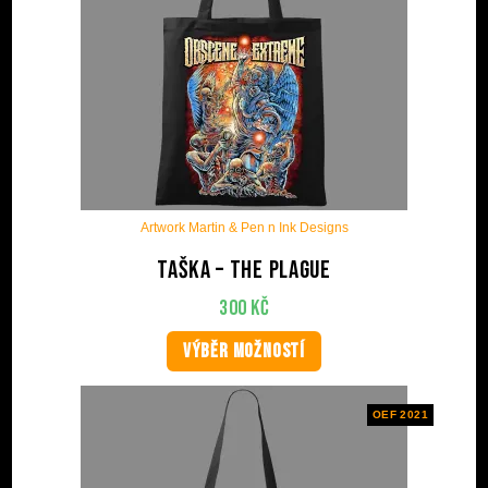
Artwork Martin & Pen n Ink Designs
Taška – The Plague
300
Kč
VÝBĚR MOŽNOSTÍ
OEF 2021