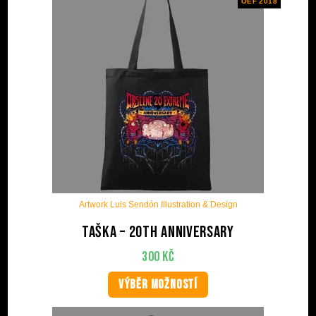
OEF 2018
Artwork Luis Sendón Illustration & Design
Taška – 20th anniversary
300
Kč
VÝBĚR MOŽNOSTÍ