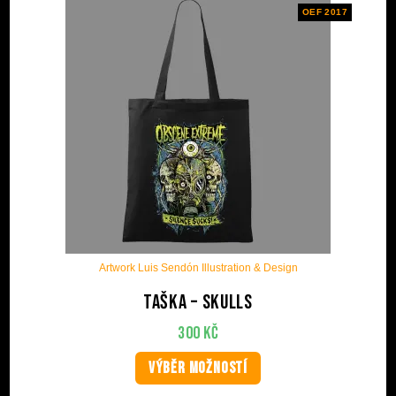
OEF 2017
Artwork Luis Sendón Illustration & Design
Taška – Skulls
300
Kč
VÝBĚR MOŽNOSTÍ