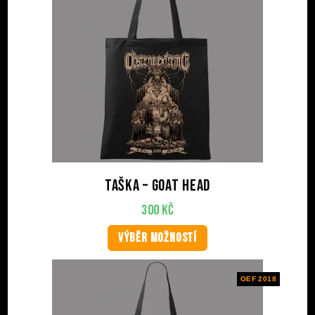
Taška – Goat Head
300
Kč
VÝBĚR MOŽNOSTÍ
OEF 2018