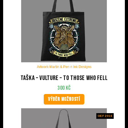
Artwork Martin & Pen n Ink Designs
Taška – Vulture – To Those Who Fell
300
Kč
VÝBĚR MOŽNOSTÍ
OEF 2016