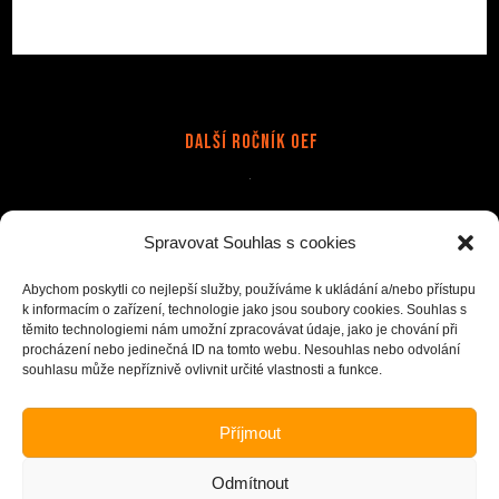
Další Ročník OEF
Stránky
Spravovat Souhlas s cookies
Doprava a platba
Kapely
Kontakt
Merch na zakázku
Obchodní podmínky
Ochrana osobních údajů(GDPR)
Abychom poskytli co nejlepší služby, používáme k ukládání a/nebo přístupu
k informacím o zařízení, technologie jako jsou soubory cookies. Souhlas s
Reklamace
Tisk na přání
těmito technologiemi nám umožní zpracovávat údaje, jako je chování při
procházení nebo jedinečná ID na tomto webu. Nesouhlas nebo odvolání
souhlasu může nepříznivě ovlivnit určité vlastnosti a funkce.
Opens
Opens
Opens
Opens
Vyzvednutí na festivalu Brutal Assault 5.-8.8. 2026,
in
in
in
in
Příjmout
stánek Extreme print (u KAL stage).
a
a
a
a
Vyzvednutí na festivalu Obscene Extreme 1.-4.7. 2026,
new
new
new
new
Odmítnout
stánek Obscene Extreme merche.