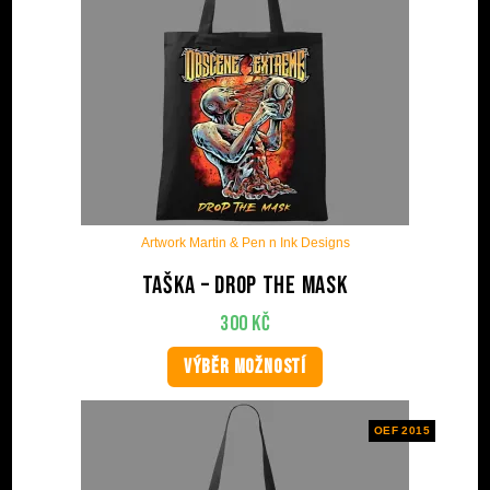
Artwork Martin & Pen n Ink Designs
Taška – Drop The Mask
300
Kč
VÝBĚR MOŽNOSTÍ
OEF 2015