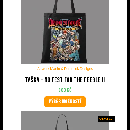
Artwork Martin & Pen n Ink Designs
Taška – No Fest For The Feeble II
300
Kč
VÝBĚR MOŽNOSTÍ
OEF 2017