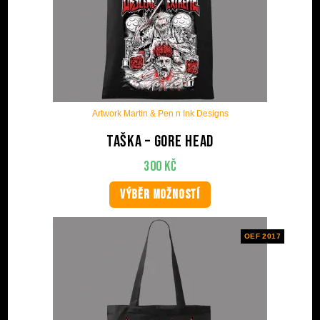
Artwork Martin & Pen n Ink Designs
Taška – Gore Head
300
Kč
VÝBĚR MOŽNOSTÍ
OEF 2017