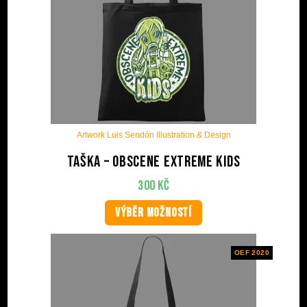
Artwork Luis Sendón Illustration & Design
Taška – Obscene Extreme Kids
300
Kč
VÝBĚR MOŽNOSTÍ
OEF 2020