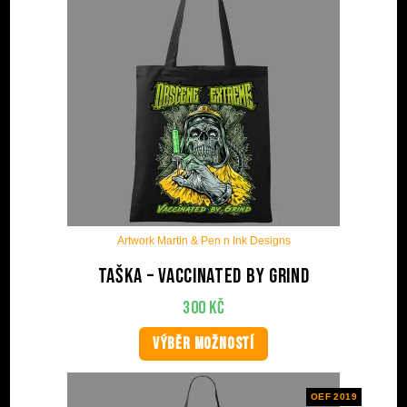
Artwork Martin & Pen n Ink Designs
Taška – Vaccinated by Grind
300
Kč
VÝBĚR MOŽNOSTÍ
OEF 2019