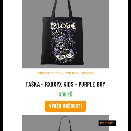
Artwork Martin & Pen n Ink Designs
Taška – RxDxPx Kids – Purple Boy
300
Kč
VÝBĚR MOŽNOSTÍ
OEF 2021