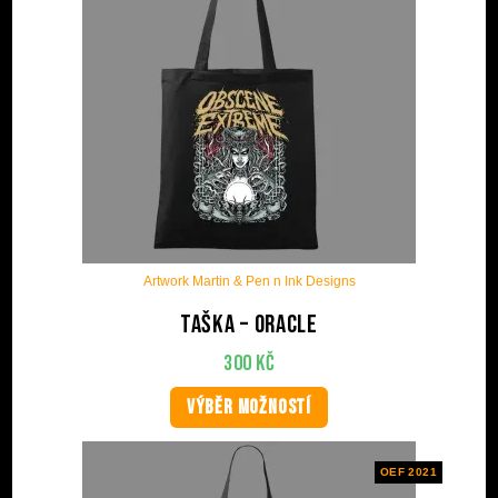
Artwork Martin & Pen n Ink Designs
Taška – Oracle
300
Kč
VÝBĚR MOŽNOSTÍ
OEF 2021