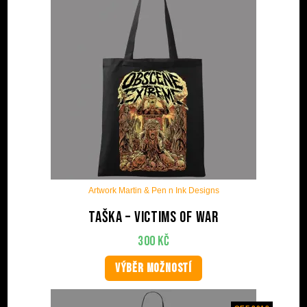
Artwork Martin & Pen n Ink Designs
Taška – Victims Of War
300
Kč
VÝBĚR MOŽNOSTÍ