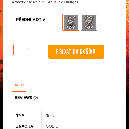
Artwork : Martin & Pen n Ink Designs
PŘEDNÍ MOTIV
Taška
-
+
PŘIDAT DO KOŠÍKU
-
Abbess
Of
Battlefield
množství
INFO
REVIEWS (0)
TYP
Taška
ZNAČKA
SOL´S