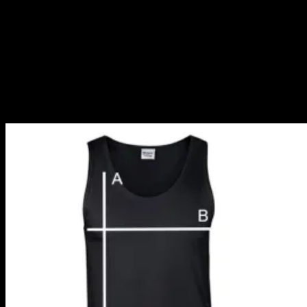
Barva
Černá
Přední motiv
MACABRE – Dahmer, MACABRE – Dahmer Lo
Zadní motiv
Bez potisku, MACABRE – Dahmer Back, MACA