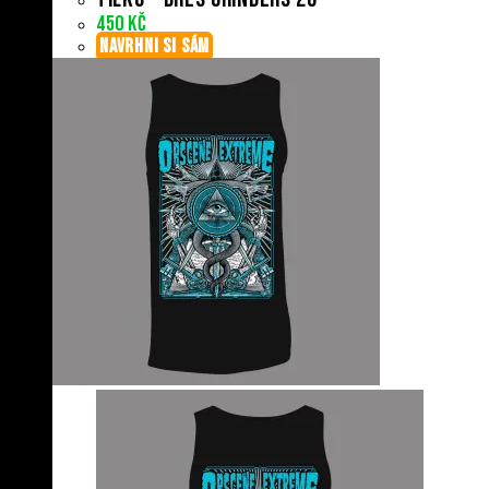
450
Kč
NAVRHNI SI SÁM