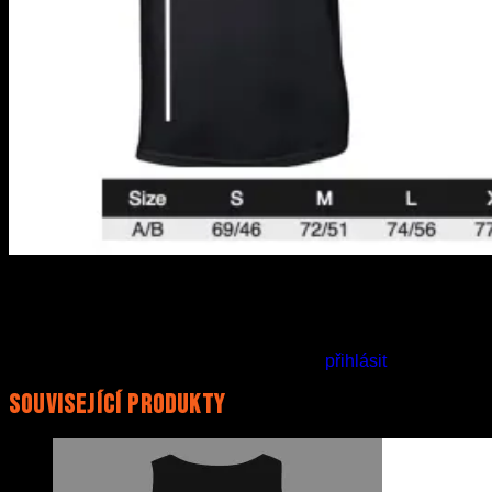
Zatím zde nejsou žádné recenze.
Buďte první, kdo ohodnotí „Tílko – MACABRE – Dahmer“
Pro přidávání recenzí se musíte nejdříve
přihlásit
.
Související produkty