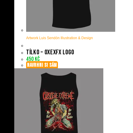
Artwork Luis Sendón Illustration & Design
Tílko – OxExFx Logo
450
Kč
NAVRHNI SI SÁM