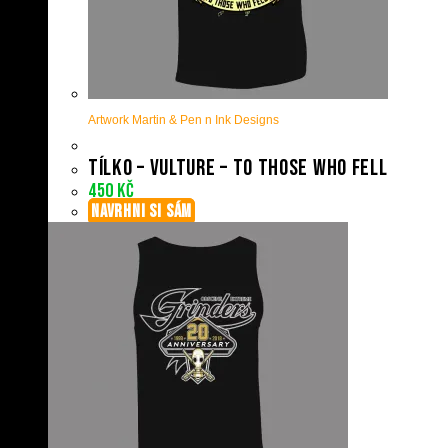
Artwork Martin & Pen n Ink Designs
Tílko – Vulture – To Those Who Fell
450
Kč
NAVRHNI SI SÁM