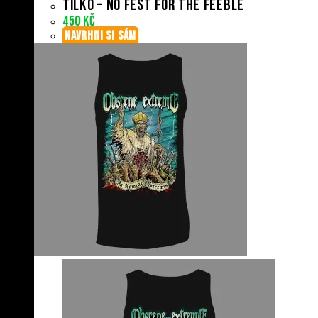
Tílko – No Fest For The Feeble
450
Kč
NAVRHNI SI SÁM