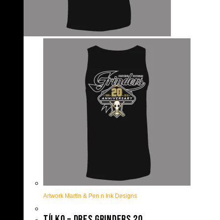
Artwork Martin & Pen n Ink Designs
Tílko – Dres Grinders 20