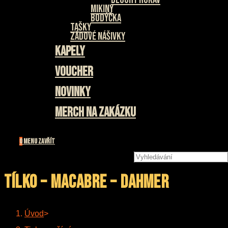
Mikiny
Bodýčka
Tašky
Zádové nášivky
Kapely
Voucher
Novinky
Merch na zakázku
0
Menu
Zavřít
Hledat
na
stránce
Tílko – MACABRE – Dahmer
Úvod
>