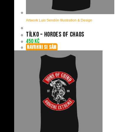
Artwork Luis Sendón Illustration & Design
Tílko – Hordes Of Chaos
450
Kč
NAVRHNI SI SÁM