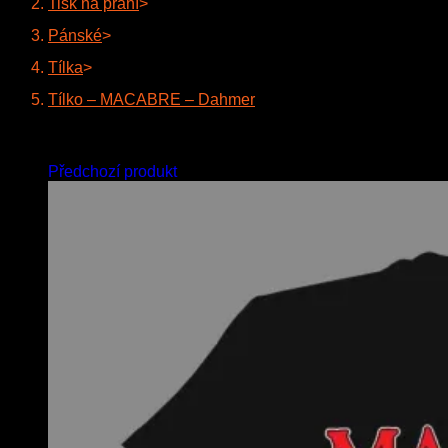
Tisk na přání
>
Pánské
>
Tílka
>
Tílko – MACABRE – Dahmer
Předchozí produkt