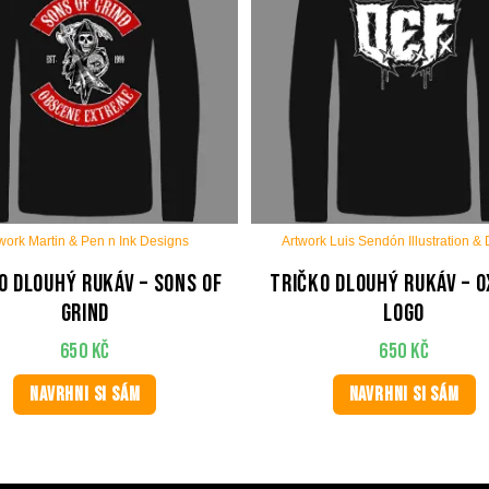
work Martin & Pen n Ink Designs
Artwork Luis Sendón Illustration &
o dlouhý rukáv – Sons Of
Tričko dlouhý rukáv – 
Grind
Logo
650
Kč
650
Kč
NAVRHNI SI SÁM
NAVRHNI SI SÁM