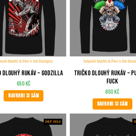
work Martin & Pen n Ink Designs
Artwork Martin & Pen n Ink Des
o dlouhý rukáv – Godzilla
Tričko dlouhý rukáv – P
Fuck
650
Kč
650
Kč
NAVRHNI SI SÁM
NAVRHNI SI SÁM
OEF 2014
O