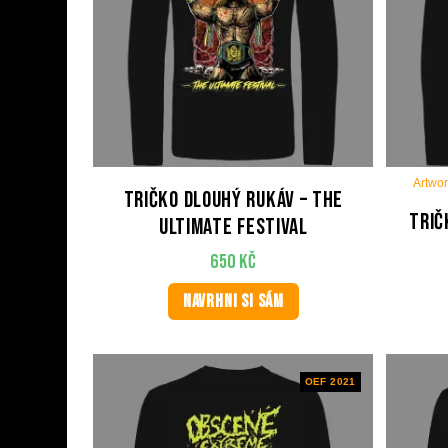
Artwor
Tričko dlouhý rukáv – The
Trič
Ultimate Festival
650
Kč
NAVRHNI SI SÁM
OEF 2021