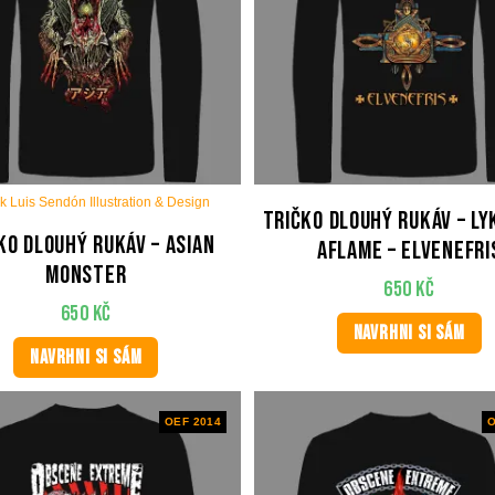
k Luis Sendón Illustration & Design
Tričko dlouhý rukáv – L
ko dlouhý rukáv – Asian
AFLAME – Elvenefri
Monster
650
Kč
650
Kč
NAVRHNI SI SÁM
NAVRHNI SI SÁM
OEF 2014
O