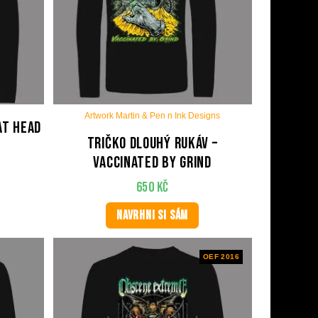
Artwork Martin & Pen n Ink Designs
at Head
Tričko dlouhý rukáv –
Vaccinated by Grind
650
Kč
NAVRHNI SI SÁM
OEF 2016