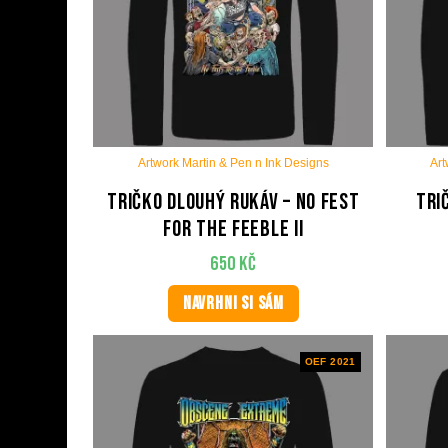
Artwork Martin & Pen n Ink Designs
Art
Tričko dlouhý rukáv – No Fest
Tri
For The Feeble II
650
Kč
NAVRHNI SI SÁM
OEF 2021