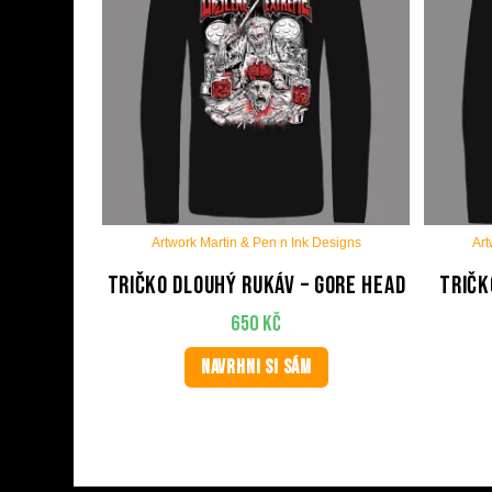
Artwork Martin & Pen n Ink Designs
Art
Tričko dlouhý rukáv – Gore Head
Tričk
650
Kč
NAVRHNI SI SÁM