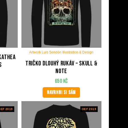
Artwork Luis Sendón Illustration & Design
YKATHEA
Tričko dlouhý rukáv – Skull &
s
Note
650
Kč
NAVRHNI SI SÁM
EF 2019
OEF 2019