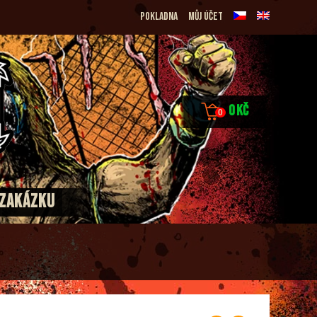
Pokladna
Můj účet
0
Kč
0
 ZAKÁZKU