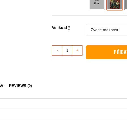
Velikost
*
Tričko
-
+
PŘIDA
dlouhý
rukáv
-
Samurai
množství
ÁV
REVIEWS (0)