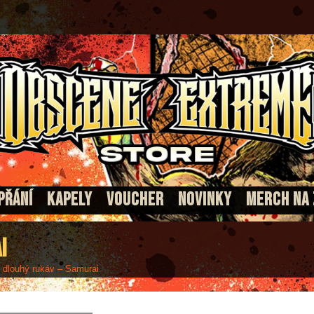
PŘÁNÍ
KAPELY
VOUCHER
NOVINKY
MERCH NA
i
o dlouhý rukáv – Samurai