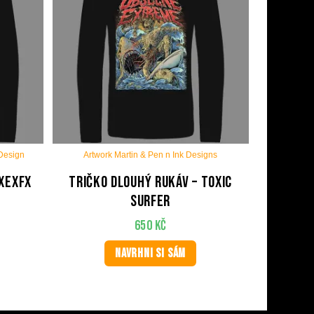
 Design
Artwork Martin & Pen n Ink Designs
OxExFx
Tričko dlouhý rukáv – Toxic
Surfer
650
Kč
NAVRHNI SI SÁM