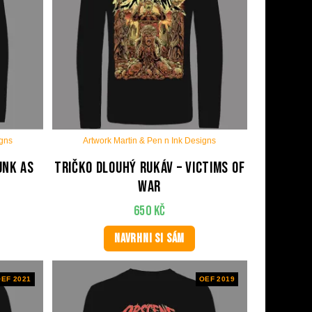
igns
Artwork Martin & Pen n Ink Designs
unk As
Tričko dlouhý rukáv – Victims Of
War
650
Kč
NAVRHNI SI SÁM
EF 2021
OEF 2019