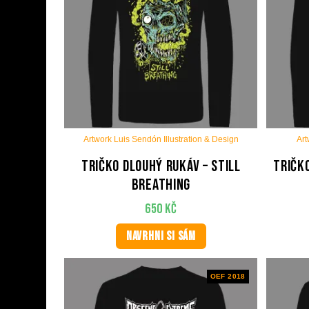
Artwork Luis Sendón Illustration & Design
Art
Tričko dlouhý rukáv – Still
Tričk
Breathing
650
Kč
NAVRHNI SI SÁM
OEF 2018