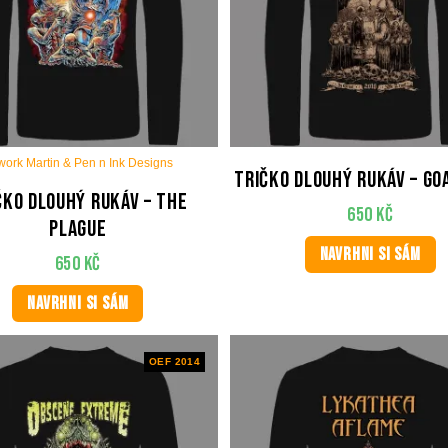
work Martin & Pen n Ink Designs
Tričko dlouhý rukáv – Go
čko dlouhý rukáv – The
650
Kč
plague
NAVRHNI SI SÁM
650
Kč
NAVRHNI SI SÁM
OEF 2014