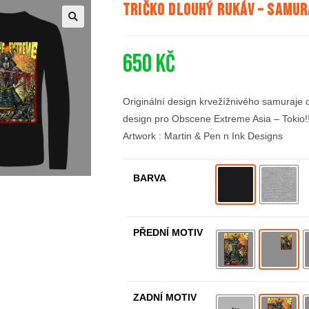
Tričko dlouhý rukáv – Samur
🔍
650
Kč
Originální design krvežížnivého samuraje o
design pro Obscene Extreme Asia – Tokio!!
Artwork : Martin & Pen n Ink Designs
BARVA
PŘEDNÍ MOTIV
ZADNÍ MOTIV