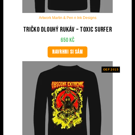
Artwork Martin & Pen n Ink Designs
Tričko dlouhý rukáv – Toxic Surfer
650
Kč
NAVRHNI SI SÁM
OEF 2015