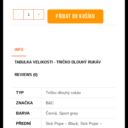
Tričko
-
+
PŘIDAT DO KOŠÍKU
dlouhý
rukáv
-
Sick
Pope
INFO
množství
TABULKA VELIKOSTI - TRIČKO DLOUHÝ RUKÁV
REVIEWS (0)
TYP
Tričko dlouhý rukáv
ZNAČKA
B&C
BARVA
Černá, Sport grey
PŘEDNÍ
Sick Pope – Black, Sick Pope –