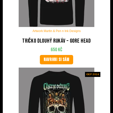
Artwork Martin & Pen n Ink Designs
Tričko dlouhý rukáv – Gore Head
650
Kč
NAVRHNI SI SÁM
OEF 2016