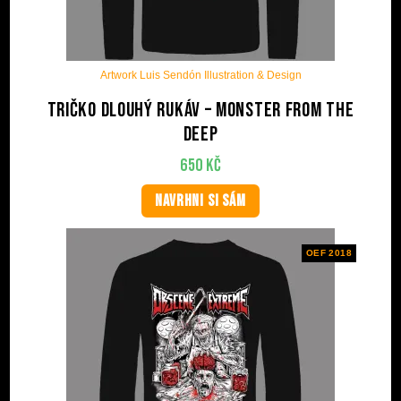
Artwork Luis Sendón Illustration & Design
Tričko dlouhý rukáv – Monster From The
Deep
650
Kč
NAVRHNI SI SÁM
OEF 2018