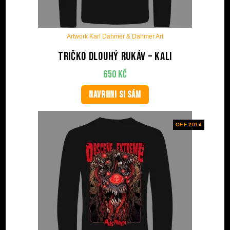
Artwork Karl Dahmer & Dahmer Art
Tričko dlouhý rukáv – Kali
650
Kč
NAVRHNI SI SÁM
OEF 2014