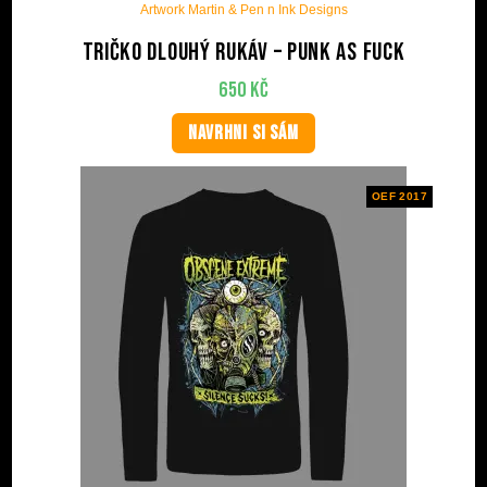
Artwork Martin & Pen n Ink Designs
Tričko dlouhý rukáv – Punk As Fuck
650
Kč
NAVRHNI SI SÁM
OEF 2017