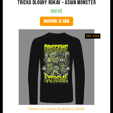
Tričko dlouhý rukáv – Asian Monster
650
Kč
NAVRHNI SI SÁM
OEF 2020
Artwork Luis Sendón Illustration & Design