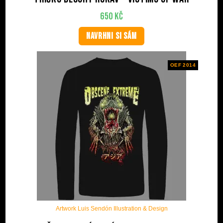
650
Kč
NAVRHNI SI SÁM
OEF 2014
Artwork Luis Sendón Illustration & Design