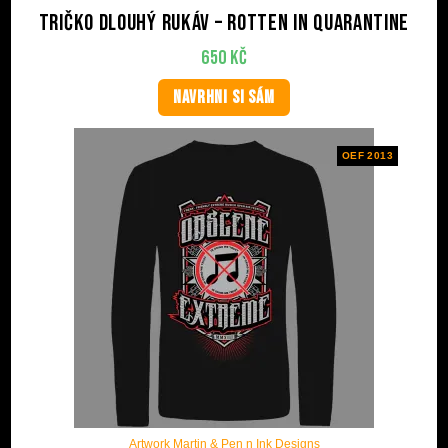
Tričko dlouhý rukáv – Rotten in quarantine
650
Kč
NAVRHNI SI SÁM
OEF 2013
Artwork Martin & Pen n Ink Designs