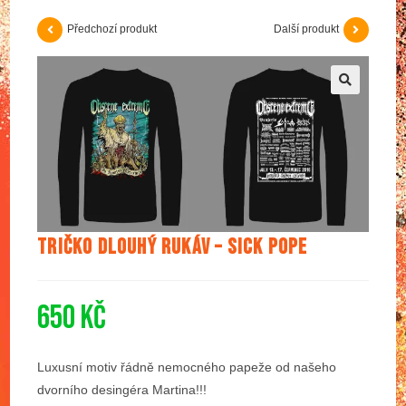
Předchozí produkt
Další produkt
🔍
Tričko dlouhý rukáv – Sick Pope
650
Kč
Luxusní motiv řádně nemocného papeže od našeho
dvorního desingéra Martina!!!