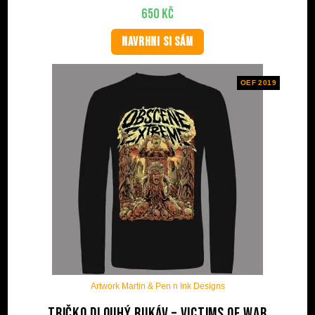
650
Kč
NAVRHNI SI SÁM
OEF 2019
Artwork Martin & Pen n Ink Designs
Tričko dlouhý rukáv – Victims Of War