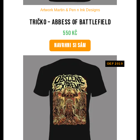
Artwork Martin & Pen n Ink Designs
Tričko – Abbess Of Battlefield
550
Kč
NAVRHNI SI SÁM
OEF 2019