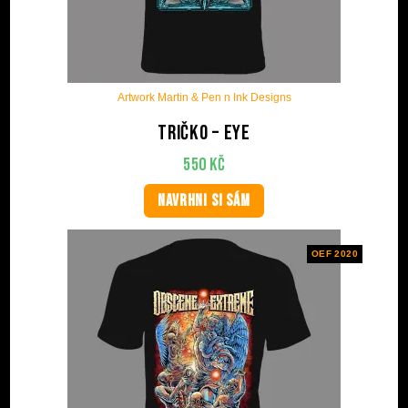
Artwork Martin & Pen n Ink Designs
Tričko – Eye
550
Kč
NAVRHNI SI SÁM
OEF 2020