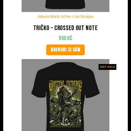
Artwork Martin & Pen n Ink Designs
Tričko – Crossed Out Note
550
Kč
NAVRHNI SI SÁM
OEF 2014