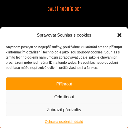
Další Ročník OEF
Stránky
Spravovat Souhlas s cookies
Doprava a platba
Kapely
Kontakt
Merch na zakázku
Obchodní podmínky
Ochrana osobních údajů(GDPR)
Abychom poskytli co nejlepší služby, používáme k ukládání a/nebo přístupu
k informacím o zařízení, technologie jako jsou soubory cookies. Souhlas s
Reklamace
Tisk na přání
těmito technologiemi nám umožní zpracovávat údaje, jako je chování při
procházení nebo jedinečná ID na tomto webu. Nesouhlas nebo odvolání
souhlasu může nepříznivě ovlivnit určité vlastnosti a funkce.
Opens
Opens
Opens
Opens
Vyzvednutí na festivalu Brutal Assault 5.-8.8. 2026,
in
in
in
in
Příjmout
stánek Extreme print (u KAL stage).
a
a
a
a
Vyzvednutí na festivalu Obscene Extreme 1.-4.7. 2026,
new
new
new
new
Odmítnout
stánek Obscene Extreme merche.
tab
tab
tab
tab
Jsme na OEF!!! Veškeré objednávky zakoupené od 24. 6.
Zobrazit předvolby
začneme zpracovávat 8. 7. Děkujeme za pochopení.
Copyright 2026
OBSCENE EXTREME
- Design and Powered
Dušan
Skrýt
Ochrana osobních údajů
Scheinherr