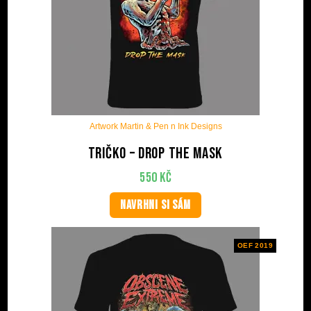
Artwork Martin & Pen n Ink Designs
Tričko – Drop The Mask
550
Kč
NAVRHNI SI SÁM
OEF 2019