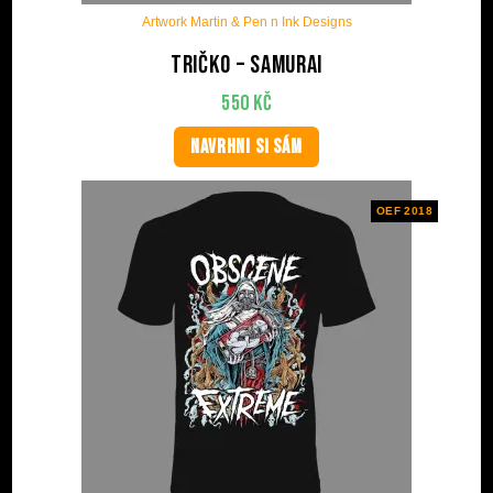
Artwork Martin & Pen n Ink Designs
Tričko – Samurai
550
Kč
NAVRHNI SI SÁM
OEF 2018