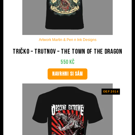
Artwork Martin & Pen n Ink Designs
Tričko – Trutnov – The Town Of The Dragon
550
Kč
NAVRHNI SI SÁM
OEF 2014