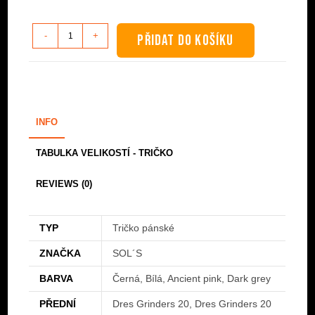
Tričko
-
+
PŘIDAT DO KOŠÍKU
-
Dres
Grinders
20
množství
INFO
TABULKA VELIKOSTÍ - TRIČKO
REVIEWS (0)
TYP
Tričko pánské
ZNAČKA
SOL´S
BARVA
Černá, Bílá, Ancient pink, Dark grey
PŘEDNÍ
Dres Grinders 20, Dres Grinders 20