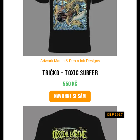
Artwork Martin & Pen n Ink Designs
Tričko – Toxic Surfer
550
Kč
NAVRHNI SI SÁM
OEF 2017