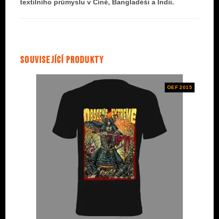
textilního průmyslu v Číně, Bangladéši a Indii.
Související produkty
OEF 2015