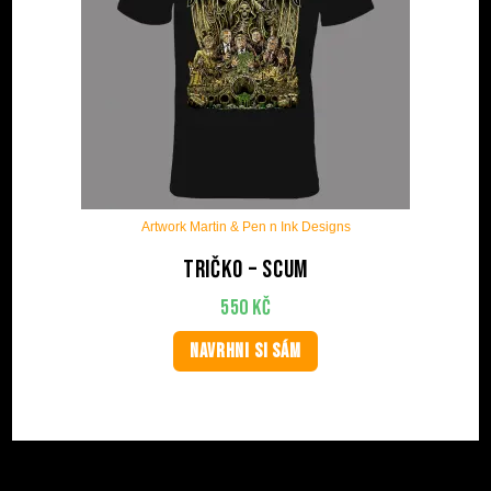
Artwork Martin & Pen n Ink Designs
Tričko – Scum
550
Kč
NAVRHNI SI SÁM