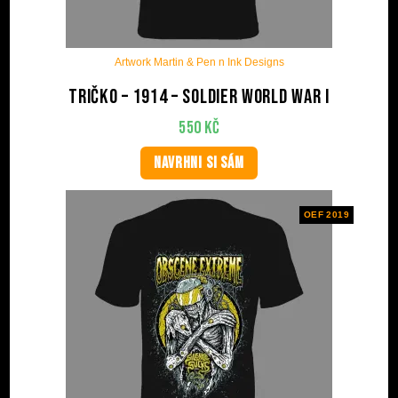
Artwork Martin & Pen n Ink Designs
Tričko – 1914 – Soldier World War I
550
Kč
NAVRHNI SI SÁM
OEF 2019