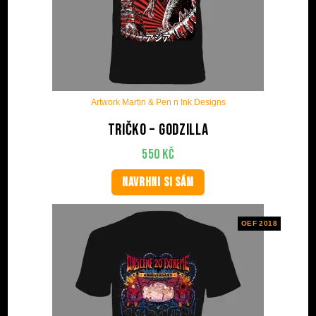
Artwork Martin & Pen n Ink Designs
Tričko – Godzilla
550
Kč
NAVRHNI SI SÁM
OEF 2018