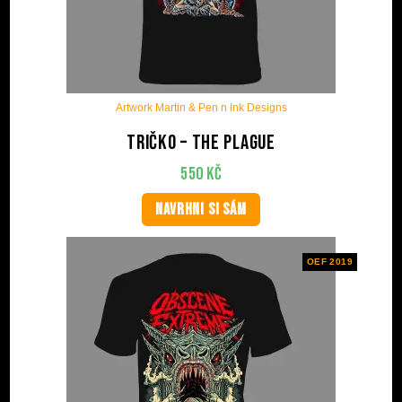
Artwork Martin & Pen n Ink Designs
Tričko – The plague
550
Kč
NAVRHNI SI SÁM
OEF 2019