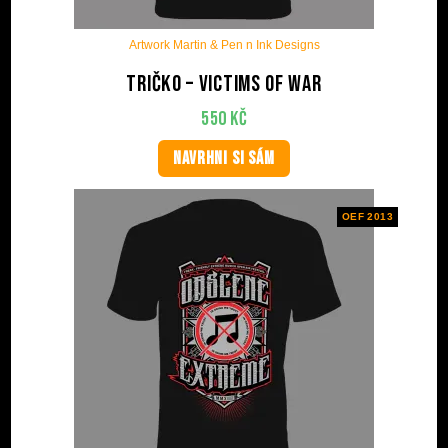
Artwork Martin & Pen n Ink Designs
Tričko – Victims Of War
550
Kč
NAVRHNI SI SÁM
OEF 2013