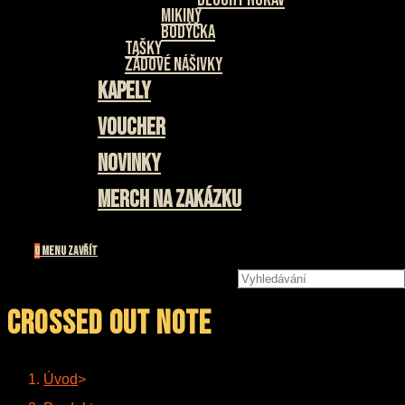
Mikiny
Bodýčka
Tašky
Zádové nášivky
Kapely
Voucher
Novinky
Merch na zakázku
0
Menu
Zavřít
Hledat
na
stránce
Crossed Out Note
Úvod
>