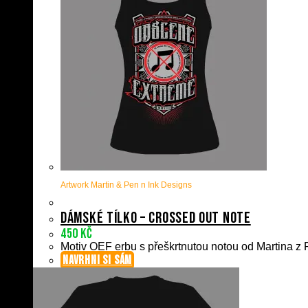
Artwork Martin & Pen n Ink Designs
Dámské tílko – Crossed Out Note
450
Kč
Motiv OEF erbu s přeškrtnutou notou od Martina z P
NAVRHNI SI SÁM