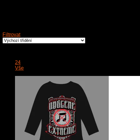
Filtrovat
Zobrazit:
12
24
Vše