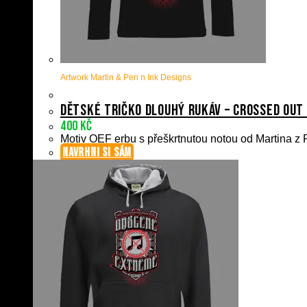
Artwork Martin & Pen n Ink Designs
Dětské tričko dlouhý rukáv – Crossed Out
400
Kč
Motiv OEF erbu s přeškrtnutou notou od Martina z P
NAVRHNI SI SÁM