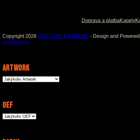
Doprava a platba
Kapely
K
Copyright 2026
OBSCENE EXTREME
- Design and Powere
Zavřít menu
Artwork
OEF