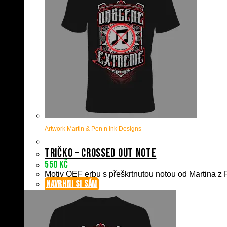
Artwork Martin & Pen n Ink Designs
Tričko – Crossed Out Note
550
Kč
Motiv OEF erbu s přeškrtnutou notou od Martina z P
NAVRHNI SI SÁM