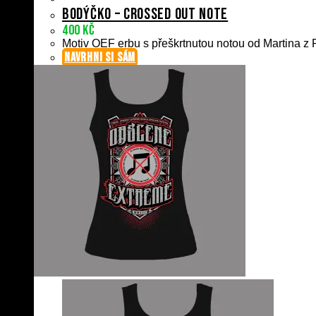
Bodýčko – Crossed Out Note
400
Kč
Motiv OEF erbu s přeškrtnutou notou od Martina z P
NAVRHNI SI SÁM