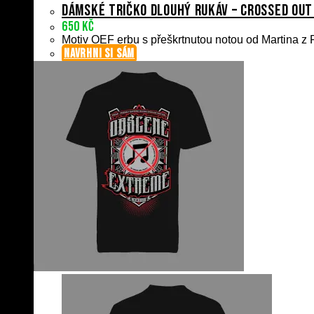
Dámské tričko dlouhý rukáv – Crossed Out
650
Kč
Motiv OEF erbu s přeškrtnutou notou od Martina z P
NAVRHNI SI SÁM