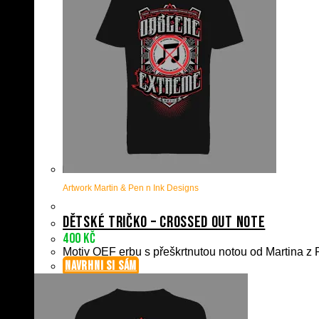
Artwork Martin & Pen n Ink Designs
Dětské tričko – Crossed Out Note
400
Kč
Motiv OEF erbu s přeškrtnutou notou od Martina z P
NAVRHNI SI SÁM