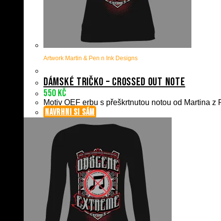
Artwork Martin & Pen n Ink Designs
Dámské tričko – Crossed Out Note
550
Kč
Motiv OEF erbu s přeškrtnutou notou od Martina z P
NAVRHNI SI SÁM