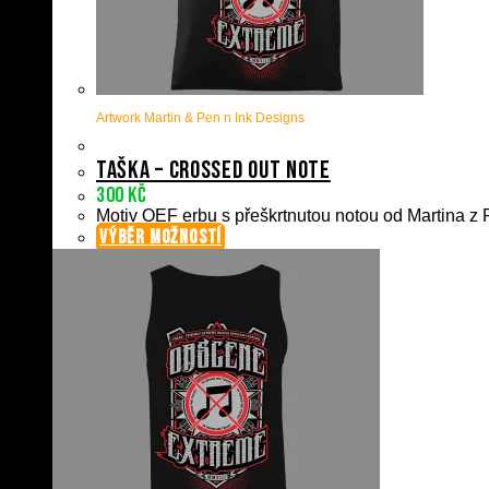
Artwork Martin & Pen n Ink Designs
Taška – Crossed Out Note
300
Kč
Motiv OEF erbu s přeškrtnutou notou od Martina z P
VÝBĚR MOŽNOSTÍ