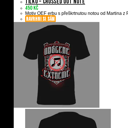
Tílko – Crossed Out Note
450
Kč
Motiv OEF erbu s přeškrtnutou notou od Martina z P
NAVRHNI SI SÁM