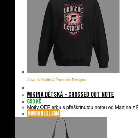
Artwork Martin & Pen n Ink Designs
Mikina dětská – Crossed Out Note
650
Kč
Motiv OEF erbu s přeškrtnutou notou od Martina z P
NAVRHNI SI SÁM