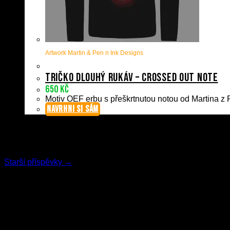
Artwork Martin & Pen n Ink Designs
Tričko dlouhý rukáv – Crossed Out Note
650
Kč
Motiv OEF erbu s přeškrtnutou notou od Martina z P
NAVRHNI SI SÁM
Konec obsahu
Žádné další stránky k načtení
Starší příspěvky →