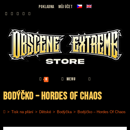
Přejít
Pokladna
Můj účet
k
obsahu
MENU
0
Bodýčko – Hordes Of Chaos
>
Tisk na přání
>
Dětské
>
Bodýčka
>
Bodýčko – Hordes Of Chaos