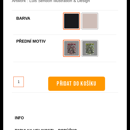
Artwork : Luis Sendón Illustration & Design
BARVA
PŘEDNÍ MOTIV
Bodýčko
PŘIDAT DO KOŠÍKU
-
Hordes
Of
Chaos
množství
INFO