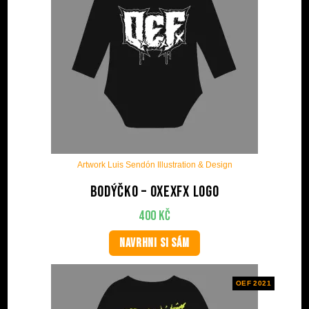
Artwork Luis Sendón Illustration & Design
Bodýčko – OxExFx Logo
400
Kč
NAVRHNI SI SÁM
OEF 2021