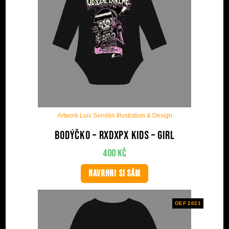
Artwork Luis Sendón Illustration & Design
Bodýčko – RxDxPx Kids – Girl
400
Kč
NAVRHNI SI SÁM
OEF 2021