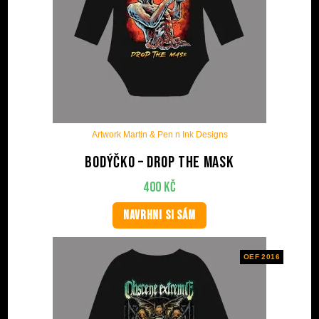
Artwork Martin & Pen n Ink Designs
Bodýčko – Drop The Mask
400
Kč
NAVRHNI SI SÁM
OEF 2016