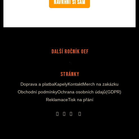
NAVRHNI SI SÁM
Další Ročník OEF
Stránky
Doprava a platba
Kapely
Kontakt
Merch na zakázku
Obchodní podmínky
Ochrana osobních údajů(GDPR)
Reklamace
Tisk na přání
Opens
Opens
Opens
Opens
in
in
in
in
a
a
a
a