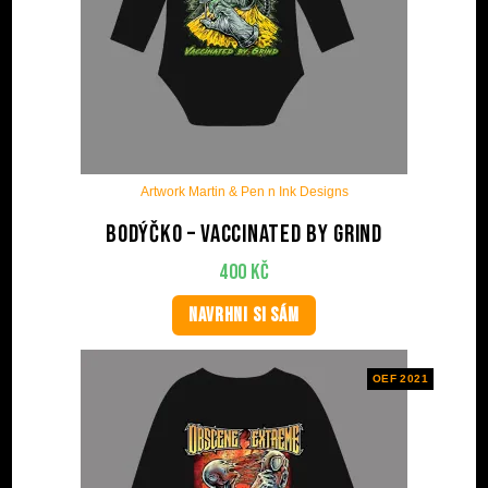
Artwork Martin & Pen n Ink Designs
Bodýčko – Vaccinated by Grind
400
Kč
NAVRHNI SI SÁM
OEF 2021