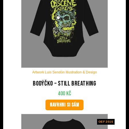
Artwork Luis Sendón Illustration & Design
Bodýčko – Still Breathing
400
Kč
NAVRHNI SI SÁM
OEF 2016