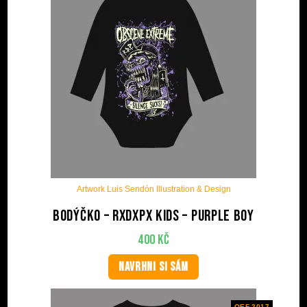
Artwork Luis Sendón Illustration & Design
Bodýčko – RxDxPx Kids – Purple Boy
400
Kč
NAVRHNI SI SÁM
OEF 2017