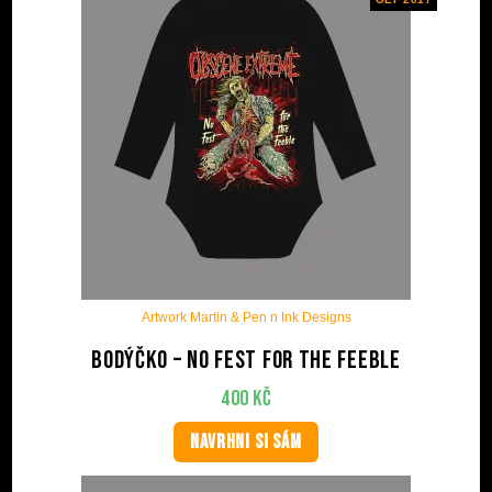
Artwork Martin & Pen n Ink Designs
Bodýčko – No Fest For The Feeble
400
Kč
NAVRHNI SI SÁM