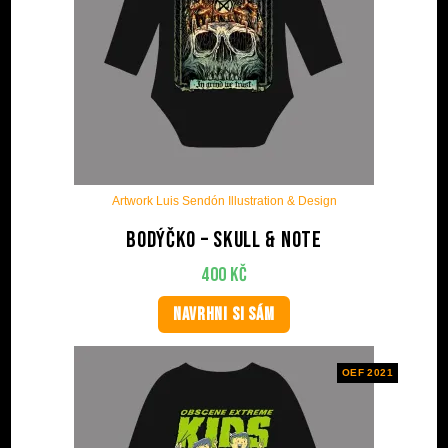
Artwork Luis Sendón Illustration & Design
Bodýčko – Skull & Note
400
Kč
NAVRHNI SI SÁM
OEF 2021