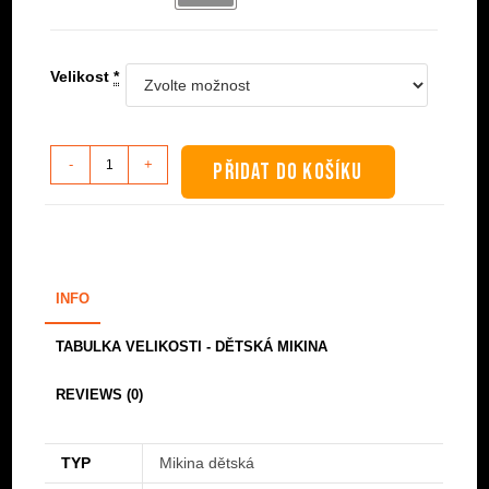
Velikost
*
Mikina
-
+
PŘIDAT DO KOŠÍKU
dětská
-
MACABRE
-
Dahmer
INFO
množství
TABULKA VELIKOSTI - DĚTSKÁ MIKINA
REVIEWS (0)
TYP
Mikina dětská