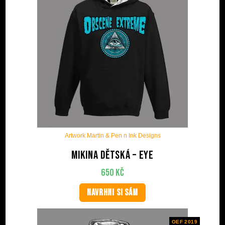
Artwork Martin & Pen n Ink Designs
Mikina dětská – Eye
650
Kč
NAVRHNI SI SÁM
OEF 2019