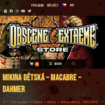
Přejít
Pokladna
Můj účet
k
obsahu
MENU
0
Mikina dětská – MACABRE –
Dahmer
>
Tisk na přání
>
Dětské
>
Mikiny
>
Mikina dětská – MACABRE – D