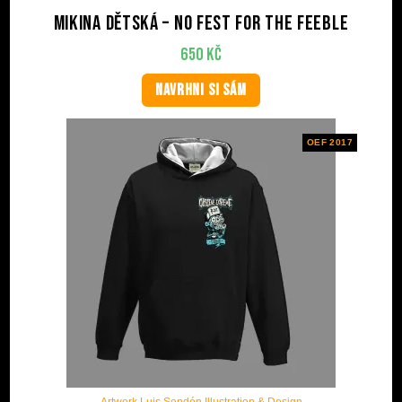
Mikina dětská – No Fest For The Feeble
650
Kč
NAVRHNI SI SÁM
OEF 2017
Artwork Luis Sendón Illustration & Design