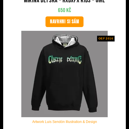
Mikina dětská – RxDxPx Kids – Girl
650
Kč
NAVRHNI SI SÁM
OEF 2016
Artwork Luis Sendón Illustration & Design