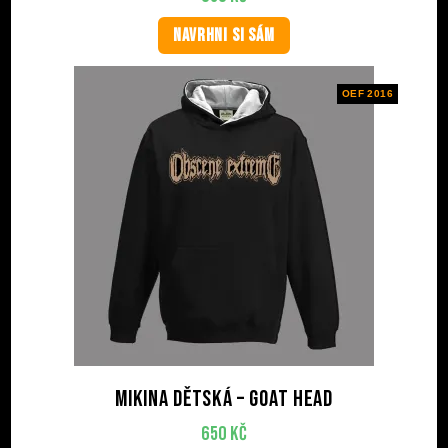
NAVRHNI SI SÁM
OEF 2016
Mikina dětská – Goat Head
650
Kč