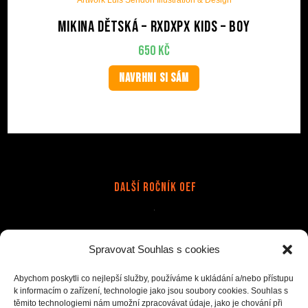
Mikina dětská – RxDxPx Kids – Boy
650
Kč
NAVRHNI SI SÁM
Další Ročník OEF
Stránky
Spravovat Souhlas s cookies
Doprava a platba
Kapely
Kontakt
Merch na zakázku
Obchodní podmínky
Ochrana osobních údajů(GDPR)
Abychom poskytli co nejlepší služby, používáme k ukládání a/nebo přístupu
k informacím o zařízení, technologie jako jsou soubory cookies. Souhlas s
Reklamace
Tisk na přání
těmito technologiemi nám umožní zpracovávat údaje, jako je chování při