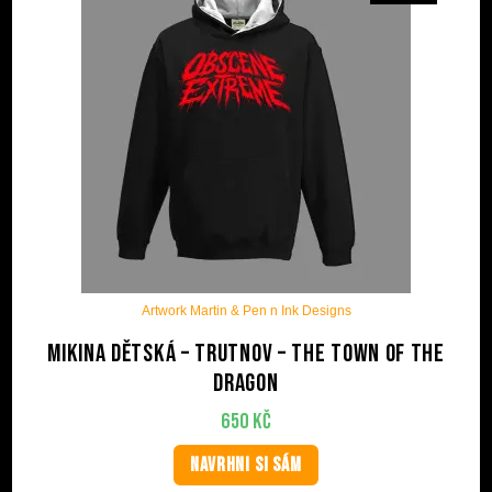
Artwork Martin & Pen n Ink Designs
Mikina dětská – Trutnov – The Town Of The
Dragon
650
Kč
NAVRHNI SI SÁM