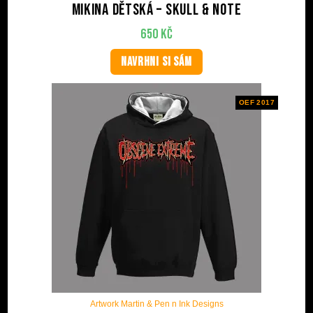
Mikina dětská – Skull & Note
650
Kč
NAVRHNI SI SÁM
OEF 2017
Artwork Martin & Pen n Ink Designs