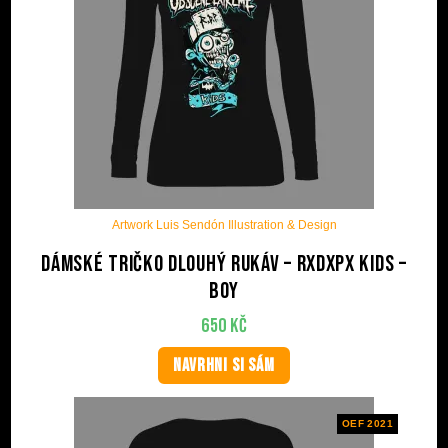
Artwork Luis Sendón Illustration & Design
Dámské tričko dlouhý rukáv – RxDxPx Kids –
Boy
650
Kč
NAVRHNI SI SÁM
OEF 2021