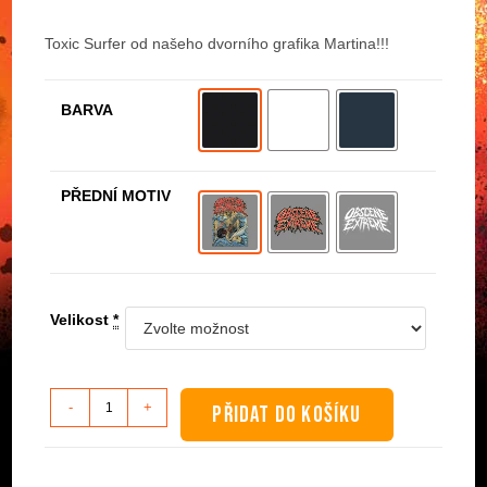
Toxic Surfer od našeho dvorního grafika Martina!!!
BARVA
PŘEDNÍ MOTIV
Velikost
*
Dámské
-
+
PŘIDAT DO KOŠÍKU
tričko
dlouhý
rukáv