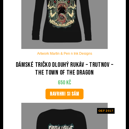
Artwork Martin & Pen n Ink Designs
Dámské tričko dlouhý rukáv – Trutnov –
The Town Of The Dragon
650
Kč
NAVRHNI SI SÁM
OEF 2017