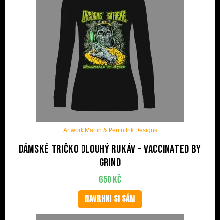
Artwork Martin & Pen n Ink Designs
Dámské tričko dlouhý rukáv – Vaccinated by
Grind
650
Kč
NAVRHNI SI SÁM