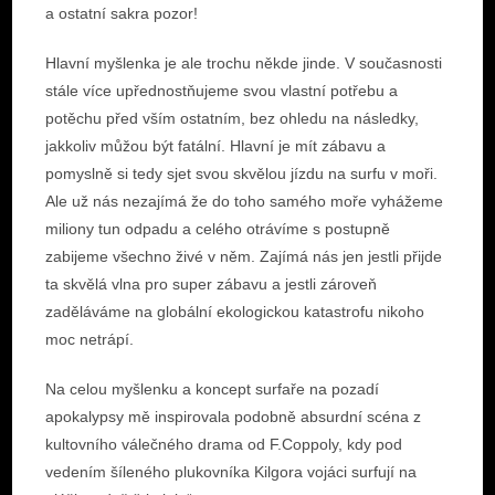
a ostatní sakra pozor!
Hlavní myšlenka je ale trochu někde jinde. V současnosti
stále více upřednostňujeme svou vlastní potřebu a
potěchu před vším ostatním, bez ohledu na následky,
jakkoliv můžou být fatální. Hlavní je mít zábavu a
pomyslně si tedy sjet svou skvělou jízdu na surfu v moři.
Ale už nás nezajímá že do toho samého moře vyhážeme
miliony tun odpadu a celého otrávíme s postupně
zabijeme všechno živé v něm. Zajímá nás jen jestli přijde
ta skvělá vlna pro super zábavu a jestli zároveň
zaděláváme na globální ekologickou katastrofu nikoho
moc netrápí.
Na celou myšlenku a koncept surfaře na pozadí
apokalypsy mě inspirovala podobně absurdní scéna z
kultovního válečného drama od F.Coppoly, kdy pod
vedením šíleného plukovníka Kilgora vojáci surfují na