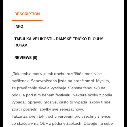
-
Toxic
DESCRIPTION
Surfer
množství
INFO
TABULKA VELIKOSTI - DÁMSKÉ TRIČKO DLOUHÝ
RUKÁV
REVIEWS (0)
„Tak tenhle motiv je tak trochu roztříštěn mezi více
myšlenek. Sebevražedná jízda na hraně smrti. Myslím,
že právě tohle skvěle vystihuje šílenství fanoušků na
pódiu a pod ním během festivalu. Některé skoky z pódia
vypadají opravdu hrozivě, často to vypadá jakoby ti lidé
ztratili poslední zbytky své sebezáchovy.
Takže zároveň tak trochu varování pro všechny šílence,
co skáčou v na OEF z pódia v žabkách. Dávejte na sebe