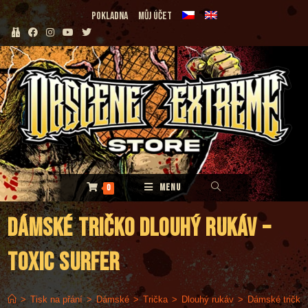
Přejít
Pokladna
Můj účet
k
obsahu
MENU
0
Dámské tričko dlouhý rukáv –
Toxic Surfer
>
Tisk na přání
>
Dámské
>
Trička
>
Dlouhý rukáv
>
Dámské tričko 