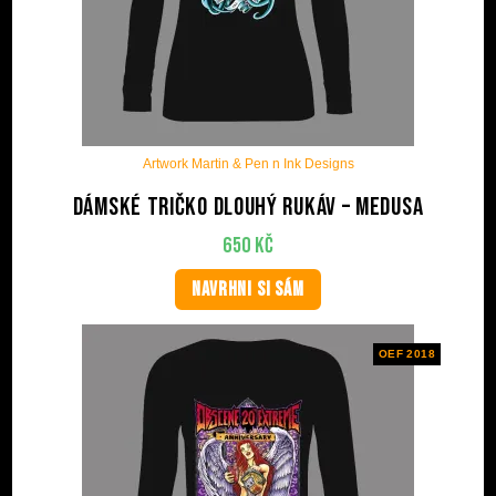
Artwork Martin & Pen n Ink Designs
Dámské tričko dlouhý rukáv – Medusa
650
Kč
NAVRHNI SI SÁM
OEF 2018