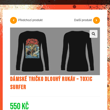
Předchozí produkt
Další produkt
🔍
Dámské tričko dlouhý rukáv – Toxic
Surfer
550
Kč