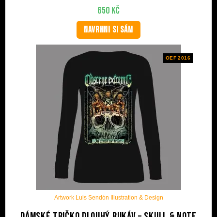
650
Kč
NAVRHNI SI SÁM
OEF 2016
Artwork Luis Sendón Illustration & Design
Dámské tričko dlouhý rukáv – Skull & Note