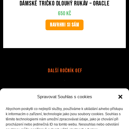
Dámské tričko dlouhý rukáv – Oracle
650
Kč
NAVRHNI SI SÁM
Další Ročník OEF
Stránky
Spravovat Souhlas s cookies
Doprava a platba
Kapely
Kontakt
Merch na zakázku
Obchodní podmínky
Ochrana osobních údajů(GDPR)
Abychom poskytli co nejlepší služby, používáme k ukládání a/nebo přístupu
k informacím o zařízení, technologie jako jsou soubory cookies. Souhlas s
Reklamace
Tisk na přání
těmito technologiemi nám umožní zpracovávat údaje, jako je chování při
procházení nebo jedinečná ID na tomto webu. Nesouhlas nebo odvolání