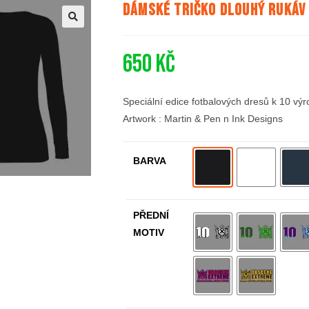
Dámské tričko dlouhý rukáv –
🔍
650
Kč
Speciální edice fotbalových dresů k 10 výr
Artwork : Martin & Pen n Ink Designs
BARVA
PŘEDNÍ
MOTIV