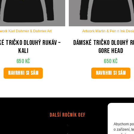
twork Karl Dahmer & Dahmer Art
Artwork Martin & Pen n Ink Des
é tričko dlouhý rukáv –
Dámské tričko dlouhý r
Kali
Gore Head
650
Kč
650
Kč
NAVRHNI SI SÁM
NAVRHNI SI SÁM
Další Ročník OEF
Abychom posk
o zařízení, 