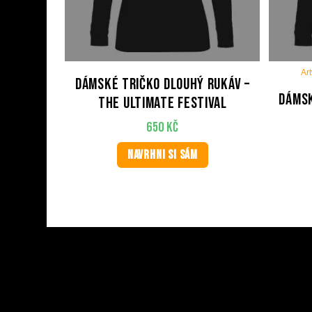
Ar
Dámské tričko dlouhý rukáv –
Dámsk
The Ultimate Festival
650
Kč
NAVRHNI SI SÁM