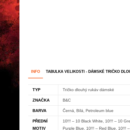
INFO
TABULKA VELIKOSTI - DÁMSKÉ TRIČKO DL
TYP
Tričko dlouhý rukáv dámské
ZNAČKA
B&C
BARVA
Černá, Bílá, Petroleum blue
PŘEDNÍ
10!!! – 10 Black White, 10!!! – 10 Gr
MOTIV
Purple Blue, 10!!! – Red Blue, 10!!! 