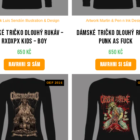
k Luis Sendón Illustration & Design
Artwork Martin & Pen n Ink Des
é tričko dlouhý rukáv –
Dámské tričko dlouhý r
RxDxPx Kids – Boy
Punk As Fuck
650
Kč
650
Kč
NAVRHNI SI SÁM
NAVRHNI SI SÁM
OEF 2016
O