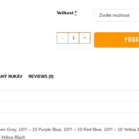
Velikost
*
Dámské
-
+
PŘIDA
tričko
dlouhý
rukáv
-
10!!!
OUHÝ RUKÁV
REVIEWS (0)
množství
een Grey, 10!!! – 10 Purple Blue, 10!!! – 10 Red Blue, 10!!! – 10 Yellow B
– Yellow Black