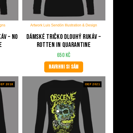
igns
Artwork Luis Sendón Illustration & Design
áv – No
Dámské tričko dlouhý rukáv –
e
Rotten in quarantine
650
Kč
NAVRHNI SI SÁM
EF 2018
OEF 2021