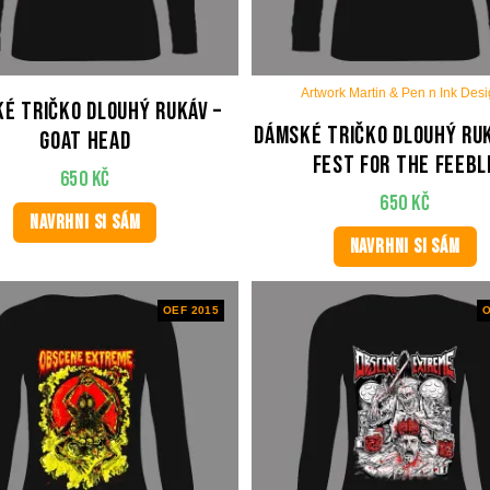
Artwork Martin & Pen n Ink Des
é tričko dlouhý rukáv –
Dámské tričko dlouhý ruk
Goat Head
Fest For The Feebl
650
Kč
650
Kč
NAVRHNI SI SÁM
NAVRHNI SI SÁM
OEF 2015
O