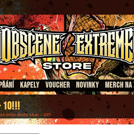
PŘÁNÍ
KAPELY
VOUCHER
NOVINKY
MERCH NA
 10!!!
é tričko dlouhý rukáv – 10!!!