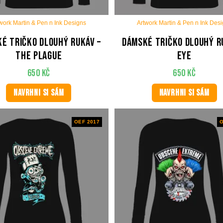
work Martin & Pen n Ink Designs
Artwork Martin & Pen n Ink Des
é tričko dlouhý rukáv –
Dámské tričko dlouhý r
The plague
Eye
650
Kč
650
Kč
NAVRHNI SI SÁM
NAVRHNI SI SÁM
OEF 2017
O