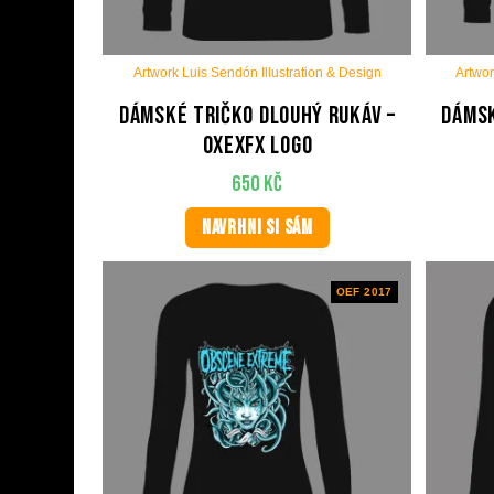
Artwork Luis Sendón Illustration & Design
Artwor
Dámské tričko dlouhý rukáv –
Dámsk
OxExFx Logo
650
Kč
NAVRHNI SI SÁM
OEF 2017