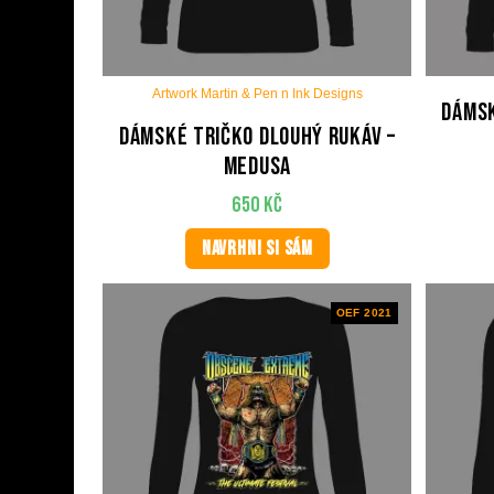
Artwork Martin & Pen n Ink Designs
Dámsk
Dámské tričko dlouhý rukáv –
Medusa
650
Kč
NAVRHNI SI SÁM
OEF 2021