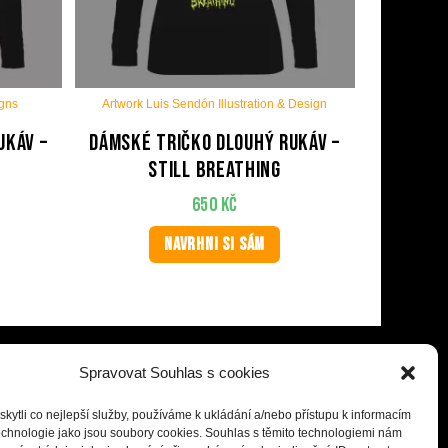
igns
Artwork Luis Sendón Illustration & Design
ukáv –
Dámské tričko dlouhý rukáv –
Still Breathing
650
Kč
NAVRHNI SI SÁM
Spravovat Souhlas s cookies
ytli co nejlepší služby, používáme k ukládání a/nebo přístupu k informacím
technologie jako jsou soubory cookies. Souhlas s těmito technologiemi nám