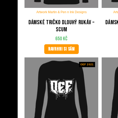
Artwork Martin & Pen n Ink Designs
Art
Dámské tričko dlouhý rukáv –
Dámsk
Scum
650
Kč
NAVRHNI SI SÁM
OEF 2021