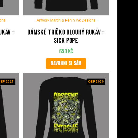
igns
Artwork Martin & Pen n Ink Designs
ukáv –
Dámské tričko dlouhý rukáv –
Sick Pope
650
Kč
NAVRHNI SI SÁM
EF 2017
OEF 2020