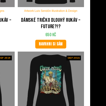
igns
Artwork Luis Sendón Illustration & Design
ukáv –
Dámské tričko dlouhý rukáv –
Future?!?
650
Kč
NAVRHNI SI SÁM
EF 2019
OEF 2016