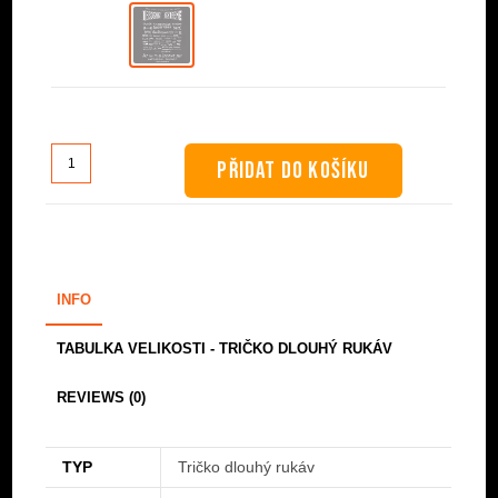
Tričko
PŘIDAT DO KOŠÍKU
dlouhý
rukáv
-
OxExFx
Logo
INFO
množství
TABULKA VELIKOSTI - TRIČKO DLOUHÝ RUKÁV
REVIEWS (0)
TYP
Tričko dlouhý rukáv