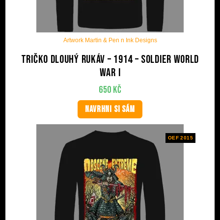
Artwork Martin & Pen n Ink Designs
Tričko dlouhý rukáv – 1914 – Soldier World
War I
650
Kč
NAVRHNI SI SÁM
OEF 2015