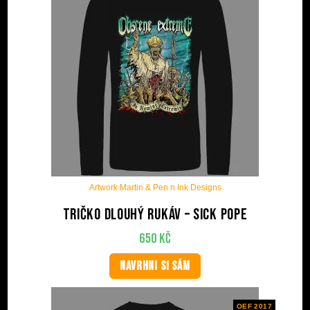
Artwork Martin & Pen n Ink Designs
Tričko dlouhý rukáv – Sick Pope
650
Kč
NAVRHNI SI SÁM
OEF 2017