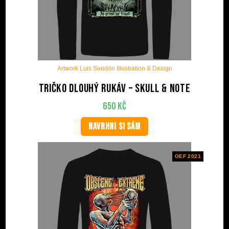
Artwork Luis Sendón Illustration & Design
Tričko dlouhý rukáv – Skull & Note
650
Kč
NAVRHNI SI SÁM
OEF 2021