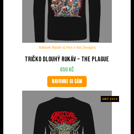
Artwork Martin & Pen n Ink Designs
Tričko dlouhý rukáv – The plague
650
Kč
NAVRHNI SI SÁM
OEF 2019