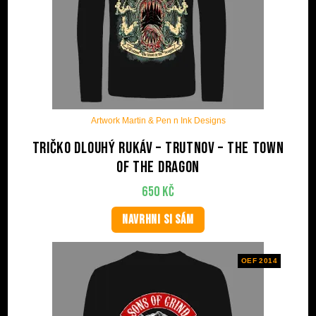
Artwork Martin & Pen n Ink Designs
Tričko dlouhý rukáv – Trutnov – The Town
Of The Dragon
650
Kč
NAVRHNI SI SÁM
OEF 2014