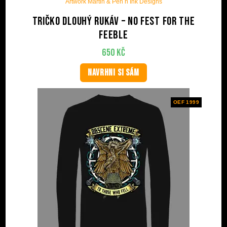
Artwork Martin & Pen n Ink Designs
Tričko dlouhý rukáv – No Fest For The
Feeble
650
Kč
NAVRHNI SI SÁM
OEF 1999