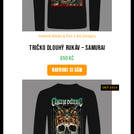
Artwork Martin & Pen n Ink Designs
Tričko dlouhý rukáv – Samurai
650
Kč
NAVRHNI SI SÁM
OEF 2016