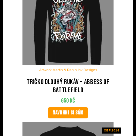
Artwork Martin & Pen n Ink Designs
Tričko dlouhý rukáv – Abbess Of
Battlefield
650
Kč
NAVRHNI SI SÁM
OEF 2016