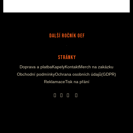
Další Ročník OEF
Stránky
Doprava a platba
Kapely
Kontakt
Merch na zakázku
Obchodní podmínky
Ochrana osobních údajů(GDPR)
Reklamace
Tisk na přání
Opens
Opens
Opens
Opens
in
in
in
in
a
a
a
a
new
new
new
new
tab
tab
tab
tab