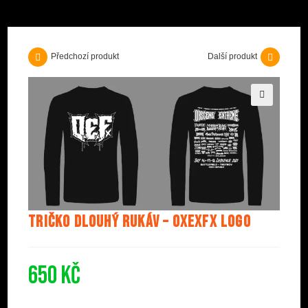
Předchozí produkt
Další produkt
🔍
Tričko dlouhý rukáv – OxExFx Logo
650
Kč