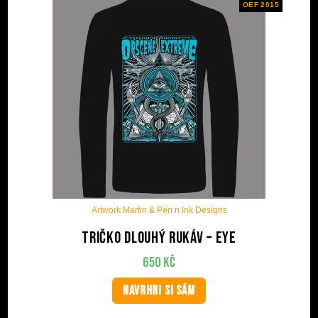
OEF 2015
Artwork Martin & Pen n Ink Designs
Tričko dlouhý rukáv – Eye
650
Kč
NAVRHNI SI SÁM