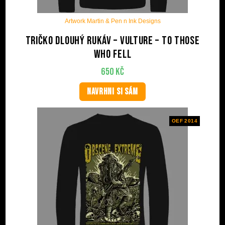
Artwork Martin & Pen n Ink Designs
Tričko dlouhý rukáv – Vulture – To Those
Who Fell
650
Kč
NAVRHNI SI SÁM
OEF 2014