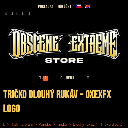
Přejít
Pokladna
Můj účet
k
obsahu
MENU
0
Tričko dlouhý rukáv – OxExFx
Logo
>
Tisk na přání
>
Pánské
>
Trička
>
Dlouhý rukáv
>
Tričko dlouhý r