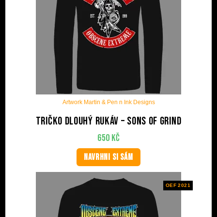
Artwork Martin & Pen n Ink Designs
Tričko dlouhý rukáv – Sons Of Grind
650
Kč
NAVRHNI SI SÁM
OEF 2021