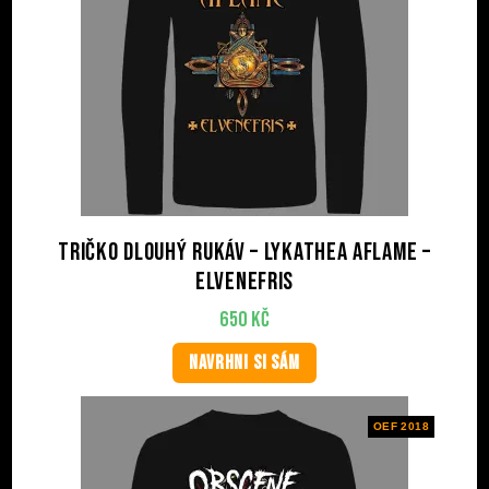
Tričko dlouhý rukáv – LYKATHEA AFLAME –
Elvenefris
650
Kč
NAVRHNI SI SÁM
OEF 2018