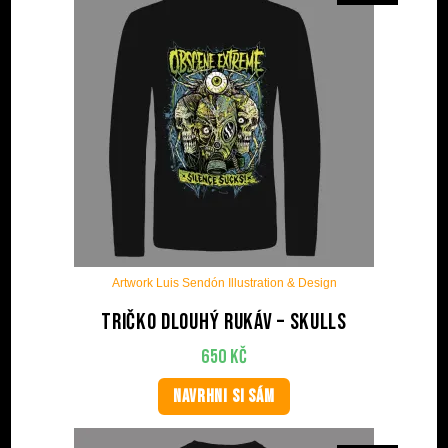
Artwork Luis Sendón Illustration & Design
Tričko dlouhý rukáv – Skulls
650
Kč
NAVRHNI SI SÁM